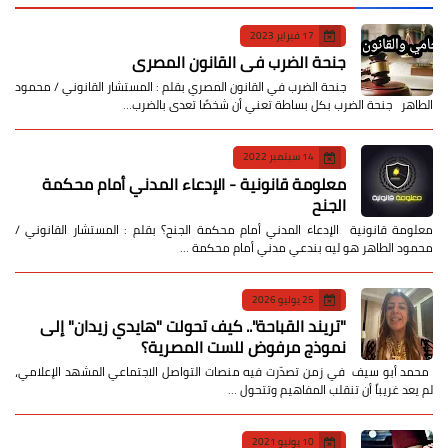
17 فبراير 2023
جنحة الضرب في القانون المصري
جنحة الضرب في القانون المصري بقلم : المستشار القانوني / محمود
الطاهر جنحة الضرب بكل بساطة تعني أن شخصًا تعدى بالضرب…
14 سبتمبر 2022
معلومة قانونية - الإدعاء المدني أمام محكمة
الجنح
معلومة قانونية الإدعاء المدني أمام محكمة الجنح؟ بقلم : المستشار القانوني /
محمود الطاهر هو ليه بندعي مدني أمام محكمة …
25 يوليو 2026
​"تريند القباحة".. كيف تحولت "هايدي زيدان" إلى
نموذج مرفوض للست المصرية؟
​ محمد أبو سيف ​في زمن تصدّرت فيه منصات التواصل الاجتماعي المشهد الإعلامي،
لم يعد غريباً أن تنقلب المفاهيم وتتحول …
10 يونيو 2021