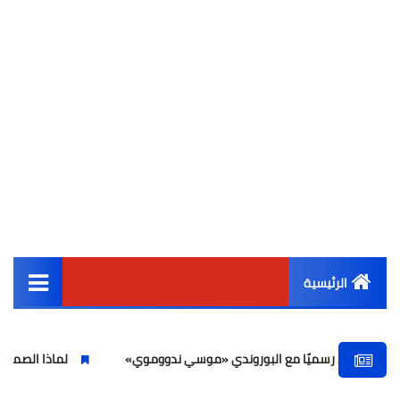
الرئيسية
القائمة الرئيسية
رسميًا مع البوروندي «موسي ندووموي»
لماذا الصمت على هؤلاء بلو
أخبار مصر