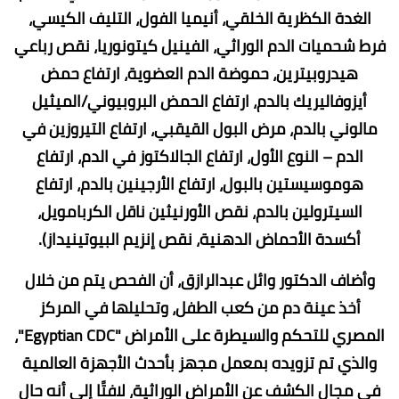
الغدة الكظرية الخلقي، أنيميا الفول، التليف الكيسي،
فرط شحميات الدم الوراثي، الفينيل كيتونوريا، نقص رباعي
هيدروبيترين، حموضة الدم العضوية، ارتفاع حمض
أيزوفاليريك بالدم، ارتفاع الحمض البروبيوني/الميثيل
مالوني بالدم، مرض البول القيقبي، ارتفاع التيروزين في
الدم – النوع الأول، ارتفاع الجالاكتوز في الدم، ارتفاع
هوموسيستين بالبول، ارتفاع الأرجينين بالدم، ارتفاع
السيترولين بالدم، نقص الأورنيثين ناقل الكربامويل،
أكسدة الأحماض الدهنية، نقص إنزيم البيوتينيداز).
وأضاف الدكتور وائل عبدالرازق، أن الفحص يتم من خلال
أخذ عينة دم من كعب الطفل، وتحليلها في المركز
المصري للتحكم والسيطرة على الأمراض "Egyptian CDC"،
والذي تم تزويده بمعمل مجهز بأحدث الأجهزة العالمية
في مجال الكشف عن الأمراض الوراثية، لافتًا إلى أنه حال