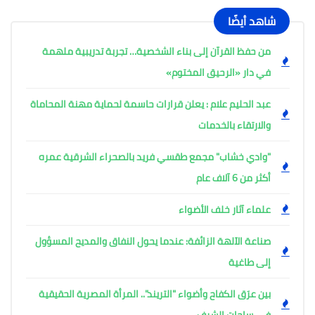
شاهد أيضًا
من حفظ القرآن إلى بناء الشخصية… تجربة تدريبية ملهمة
في دار «الرحيق المختوم»
عبد الحليم علام : يعلن قرارات حاسمة لحماية مهنة المحاماة
والارتقاء بالخدمات
"وادي خشاب" مجمع طقسي فريد بالصحراء الشرقية عمره
أكثر من 6 آلاف عام
علماء آثار خلف الأضواء
صناعة الآلهة الزائفة: عندما يحول النفاق والمديح المسؤول
إلى طاغية
بين عرَق الكفاح وأضواء "التريند".. المرأة المصرية الحقيقية