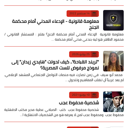
14 سبتمبر 2022
معلومة قانونية - الإدعاء المدني أمام محكمة
الجنح
معلومة قانونية الإدعاء المدني أمام محكمة الجنح؟ بقلم : المستشار القانوني /
محمود الطاهر هو ليه بندعي مدني أمام محكمة …
25 يوليو 2026
​"تريند القباحة".. كيف تحولت "هايدي زيدان" إلى
نموذج مرفوض للست المصرية؟
​ محمد أبو سيف ​في زمن تصدّرت فيه منصات التواصل الاجتماعي المشهد الإعلامي،
لم يعد غريباً أن تنقلب المفاهيم وتتحول …
10 يونيو 2021
شخصية محفوظ عجب
شخصية محفوظ عجب كتب : الصباحي عطية مدير مكتب الدقهلية
محفوظ عجب ومحفوظ عجب لمن لا يعرفه هو من الشخصيات الانتهازية ا…