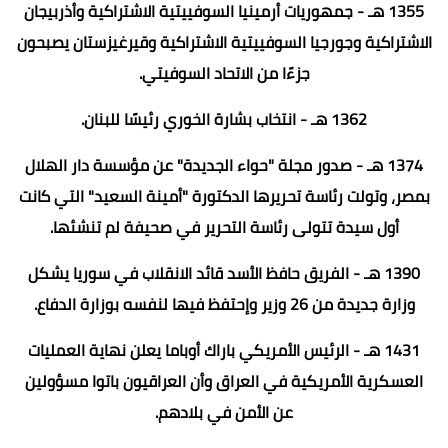
1355 هـ - جمهوريات أرمينيا السوفييتية الاشتراكية وأذربيجان
الاشتراكية وجورجيا السوفييتية الاشتراكية وقيرغيزستان يصبحون
جزءًا من الاتحاد السوفيتي.
1362 هـ - انتخاب بشارة الخوري رئيسًا للبنان.
1374 هـ - صدور مجلة "حواء الجديدة" عن مؤسسة دار الهلال
بمصر، وتولت رئاسة تحريرها الدكتورة "أمينة السعيد" التي كانت
أول سيدة تتولى رئاسة التحرير في صحيفة لم تنشئها.
1390 هـ - الفريق حافظ الأسد قائد الانقلاب في سوريا يشكل
وزارة جديدة من 26 وزير وإحتفظ فيها لنفسه بوزارة الدفاع.
1431 هـ - الرئيس الأمريكي باراك أوباما يعلن نهاية العمليات
العسكرية الأمريكية في العراق وأن العراقيون باتوا مسؤولين
عن الأمن في بلادهم.