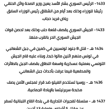
1433- الرئيس السوري بشار الأسد يعين وزير الصحة وائل الحلقي
رئيسًا للوزراء وذلك بعد أيام من انشقاق رئيس الوزراء السابق
رياض فريد حجاب.
1433- الجيش السوري يقصف قلعة حلب وذلك بعد تحصن قوات
الجيش السوري الحر بالقرب منها.
1434 هـ - قتل 8 جنود تونسيين في كمين في جبل الشعانبي
في تونس منهم اثنين ماتوا ذبحا، وبناء عليه قام الجيش
التونسي بعملية عسكرية واسعة النطاق بقصف الجبل بالطائرات
والمدفعية فيما عرفت بأحداث جبل الشعانبي.
1436 هـ - روسيا تستخدم الفيتو ضد قرار لمجلس الأمن يصف
مذبحة سربرنيتسا بالإبادة الجماعية.
1437 هـ - سلسلة تفجيرات انتحارية في بلدة القاع اللبنانية تسفر
عن مقتل 5 أشخاص وإصابة 13 آخرين.