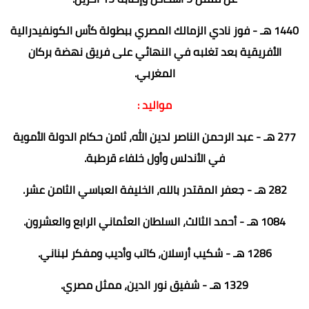
1440 هـ - فوز نادي الزمالك المصري ببطولة كأس الكونفيدرالية
الأفريقية بعد تغلبه في النهائي على فريق نهضة بركان
المغربي.
مواليد :
277 هـ - عبد الرحمن الناصر لدين الله، ثامن حكام الدولة الأموية
في الأندلس وأول خلفاء قرطبة.
282 هـ - جعفر المقتدر بالله، الخليفة العباسي الثامن عشر.
1084 هـ - أحمد الثالث، السلطان العثماني الرابع والعشرون.
1286 هـ - شكيب أرسلان، كاتب وأديب ومفكر لبناني.
1329 هـ - شفيق نور الدين، ممثل مصري.