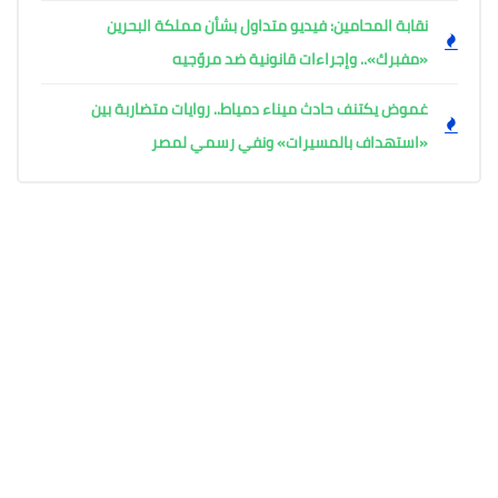
نقابة المحامين: فيديو متداول بشأن مملكة البحرين
«مفبرك».. وإجراءات قانونية ضد مروّجيه
غموض يكتنف حادث ميناء دمياط.. روايات متضاربة بين
«استهداف بالمسيرات» ونفي رسمي لمصر