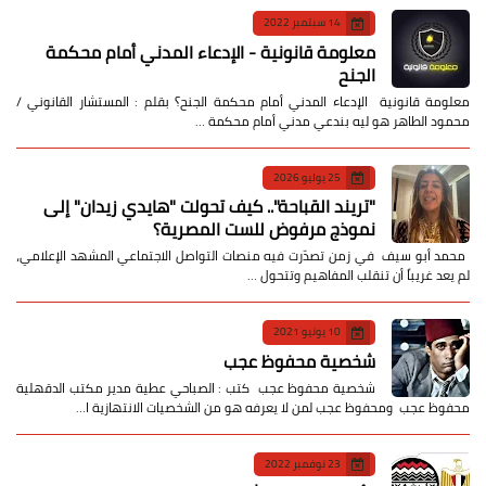
14 سبتمبر 2022
معلومة قانونية - الإدعاء المدني أمام محكمة
الجنح
معلومة قانونية الإدعاء المدني أمام محكمة الجنح؟ بقلم : المستشار القانوني /
محمود الطاهر هو ليه بندعي مدني أمام محكمة …
25 يوليو 2026
​"تريند القباحة".. كيف تحولت "هايدي زيدان" إلى
نموذج مرفوض للست المصرية؟
​ محمد أبو سيف ​في زمن تصدّرت فيه منصات التواصل الاجتماعي المشهد الإعلامي،
لم يعد غريباً أن تنقلب المفاهيم وتتحول …
10 يونيو 2021
شخصية محفوظ عجب
شخصية محفوظ عجب كتب : الصباحي عطية مدير مكتب الدقهلية
محفوظ عجب ومحفوظ عجب لمن لا يعرفه هو من الشخصيات الانتهازية ا…
23 نوفمبر 2022