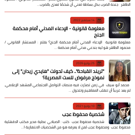
الطاهر جنحة الضرب بكل بساطة تعني أن شخصًا تعدى بالضرب…
14 سبتمبر 2022
معلومة قانونية - الإدعاء المدني أمام محكمة
الجنح
معلومة قانونية الإدعاء المدني أمام محكمة الجنح؟ بقلم : المستشار القانوني /
محمود الطاهر هو ليه بندعي مدني أمام محكمة …
25 يوليو 2026
​"تريند القباحة".. كيف تحولت "هايدي زيدان" إلى
نموذج مرفوض للست المصرية؟
​ محمد أبو سيف ​في زمن تصدّرت فيه منصات التواصل الاجتماعي المشهد الإعلامي،
لم يعد غريباً أن تنقلب المفاهيم وتتحول …
10 يونيو 2021
شخصية محفوظ عجب
شخصية محفوظ عجب كتب : الصباحي عطية مدير مكتب الدقهلية
محفوظ عجب ومحفوظ عجب لمن لا يعرفه هو من الشخصيات الانتهازية ا…