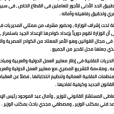
طبيق الحد الأدنى للأجور للعاملين فى القطاع الخاص ، فى سبي
ري وتحقيق رفاهيته وآماله .
لة تحت إشراف الوزارة ، وحضور مشرف من ممثلي المديريات ف
 الوزارة تقوم دورياً بإعداد كوادرها الإعداد الجيد باستمرار ،
 فى مجال القوانين وهو الأمر المعتاد من الكوادر المصرية وال
الذي جعلها محل تقدير من الجميع .
ريات النقابية فى إطار معايير العمل الدولية والعربية ومباد
مه ، وملاءمة التشريع المصري مع معايير العمل الدولية والعرب
نظمات النقابية العمالية وتنظيم انتخاباتها ، فضلاً عن العقبا
لقانون الجديد وكيفية تفاديها .
اطى المستشار القانوني للوزير ، وآمال عبد الموجود رئيس الإد
ساعد فني بمكتب الوزير ، ومصطفي مجدي باحث بمكتب الوزير .