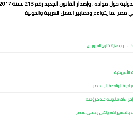
القانون القديم ، وتلافي كل ملاحظات منظمة العمل الدولية حول مواده ، وإصدار القانون الجديد رقم 213 
مصر بما يتواءم ومعايير العمل العربية والدولية .
كشف سبب هزة خليج السويس
 الأمريكية
لسياحية الوافدة إلى مصر
جراءات قانونية ضد مروّجيه
اف بالمسيرات» ونفي رسمي لمصر