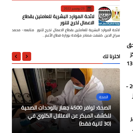
23 نوفمبر 2022
لائحة الموارد البشرية للعاملين بقطاع
الاعمال تخرج للنور
لائحة الموارد البشرية للعاملين بقطاع الاعمال تخرج للنور متابعه:- محمد
سراج الدين كشفت مصادر مؤكدة بوزارة قطاع الأعم…
حق
ز
اخترنا لك
العربي لإدارة العمل والتشغيل بتونس وتحت رعاية منظمة العمل العربية ، بمشاركة مسئولي إدارات الإتصال النقابي بـ 13
يأتي ذلك فى ظل استعداد وزارة القوي العاملة لعقد انتخابات المنظمات النقابية العمالية للدورة النقابية الجديدة 2022 -
الصحة
أخبار مصر
محافظات
محافظات
أخبار مصر
إعفاءات ضريبية عديدة تمس قطاعات
الصحة: توافر 4500 جهاز بالوحدات الصحية
حيوية لمساندة الصناعة وتحفيز النمو
"الزراعة" تستعرض ابرز انشطة وخدمات
للكشف المبكر عن الاعتلال الكلوي في
"القاضي" يتفقد عدداً من أراضي أملاك
رئيس مركز ومدينة الحامول يشرف على
ر
(30 ثانية فقط)
الاقتصادى
"أمراض النباتات" خلال نوفمبر
اعمال النظافة ومسح الشوارع بالمدينة
الدولة المجاورة للمنطقة الصناعيه بالمنيا
ر