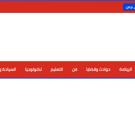
ي برس
الرياضة
حوادث وقضايا
فن
التعليم
تكنولوجيا
السياحة و