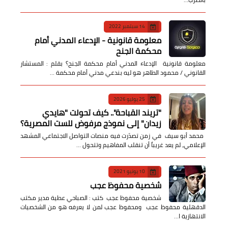
14 سبتمبر 2022
معلومة قانونية - الإدعاء المدني أمام
محكمة الجنح
معلومة قانونية الإدعاء المدني أمام محكمة الجنح؟ بقلم : المستشار
القانوني / محمود الطاهر هو ليه بندعي مدني أمام محكمة …
25 يوليو 2026
​"تريند القباحة".. كيف تحولت "هايدي
زيدان" إلى نموذج مرفوض للست المصرية؟
​ محمد أبو سيف ​في زمن تصدّرت فيه منصات التواصل الاجتماعي المشهد
الإعلامي، لم يعد غريباً أن تنقلب المفاهيم وتتحول …
10 يونيو 2021
شخصية محفوظ عجب
شخصية محفوظ عجب كتب : الصباحي عطية مدير مكتب
الدقهلية محفوظ عجب ومحفوظ عجب لمن لا يعرفه هو من الشخصيات
الانتهازية ا…