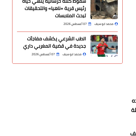
سقوط كتلة خرسانية ينهي حياة
رئيس قرية «ناهيا» والتحقيقات
تبحث الملابسات
محمد ابو سيف
07 أغسطس 2026
الطب الشرعي يكشف مفاجآت
جديدة في قضية المغربي داري
محمد ابو سيف
07 أغسطس 2026
ه
لة
قف