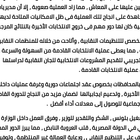
لعديد من المشرفين عليها على المعاش ، مما زاد العملية صعوبة ، إلا أن مديريا
ة على انجاح تلك العملية فى ظل الامكانيات المتاحة لديها 
كان لها دور مهم فى خروج الانتخابات الأخيرة بالنتائج المرجو
لمخصص للتنظيمات النقابية ، وأتاحت من خلاله للمنظمات النقابي
 مما يعطى عملية الانتخابات القادمة من السهولة والسرعة 
جريبي لتقديم المشروعات الانتخابية للجان النقابية لدراستها
ملية الانتخابات القادمة .
 بالمحافظات بخصوص عقد اجتماعات دورية وغرفة عمليات داخل
أخيرة ، وتدعيم ايجابياتها لضمان مزيد من النجاح للدورة القا
يل بتونس ، الشكر والتقدير للوزير ، وفرق العمل داخل الوزارة
في الدولة المصرية ، قلب العروبة النابض ، مما يبرز الدور الم
 على التنظيم النقابي ، ورعاية العمالة غير المنتظمة ، وتوفي