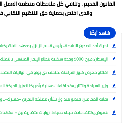
والذى اختص بحماية حق التنظيم النقابي في 
شاهد أيضًا
تحرك أحد الصدوع النشطة.. رئيس قسم الزلازل بمعهد الفلك ي
الإسكان: طرح 5000 وحدة سكنية بنظام الإيجار المنتهي بالتملك
افتتاح معرض كنوز الفراعنة بمتحف دي يونج في الولايات المتحدة
وزير السياحة والآثار يعقد لقاءات مهنية بأميركا لتعزيز الحركة ا
نقابة المحامين: فيديو متداول بشأن مملكة البحرين «مفبرك».. وإ
غموض يكتنف حادث ميناء دمياط.. روايات متضاربة بين «استهد