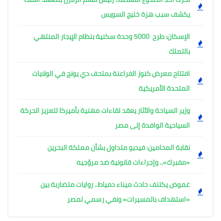
يكشف سبب هزة خليج السويس
الإسكان: طرح 5000 وحدة سكنية بنظام الإيجار المنتهي
بالتملك
افتتاح معرض كنوز الفراعنة بمتحف دي يونج في الولايات
المتحدة الأمريكية
وزير السياحة والآثار يعقد لقاءات مهنية بأميركا لتعزيز الحركة
السياحية الوافدة إلى مصر
نقابة المحامين: فيديو متداول بشأن مملكة البحرين
«مفبرك».. وإجراءات قانونية ضد مروّجيه
غموض يكتنف حادث ميناء دمياط.. روايات متضاربة بين
«استهداف بالمسيرات» ونفي رسمي لمصر