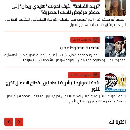
​"تريند القباحة".. كيف تحولت "هايدي زيدان" إلى
نموذج مرفوض للست المصرية؟
​ محمد أبو سيف ​في زمن تصدّرت فيه منصات التواصل الاجتماعي المشهد الإعلامي،
لم يعد غريباً أن تنقلب المفاهيم وتتحول …
10 يونيو 2021
شخصية محفوظ عجب
شخصية محفوظ عجب كتب : الصباحي عطية مدير مكتب الدقهلية
محفوظ عجب ومحفوظ عجب لمن لا يعرفه هو من الشخصيات الانتهازية ا…
23 نوفمبر 2022
لائحة الموارد البشرية للعاملين بقطاع الاعمال تخرج
للنور
لائحة الموارد البشرية للعاملين بقطاع الاعمال تخرج للنور متابعه:- محمد سراج الدين
كشفت مصادر مؤكدة بوزارة قطاع الأعم…
اخترنا لك