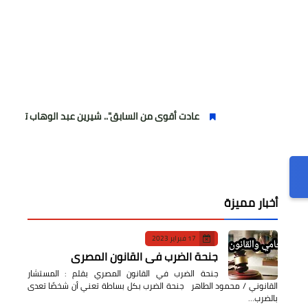
عادت أقوى من السابق".. شيرين عبد الوهاب تتألق في أولى حفلات
أخبار مميزة
17 فبراير 2023
جنحة الضرب في القانون المصري
جنحة الضرب في القانون المصري بقلم : المستشار
القانوني / محمود الطاهر جنحة الضرب بكل بساطة تعني أن شخصًا تعدى
بالضرب…