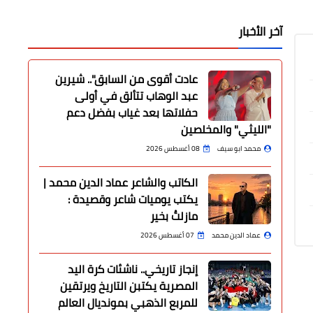
آخر الأخبار
عادت أقوى من السابق".. شيرين
عبد الوهاب تتألق في أولى
حفلاتها بعد غياب بفضل دعم
"الليثي" والمخلصين
محمد ابو سيف
08 أغسطس 2026
الكاتب والشاعر عماد الدين محمد |
يكتب يوميات شاعر وقصيدة :
مازلتُ بخير
عماد الدين محمد
07 أغسطس 2026
إنجاز تاريخي.. ناشئات كرة اليد
المصرية يكتبن التاريخ ويرتقين
للمربع الذهبي بمونديال العالم