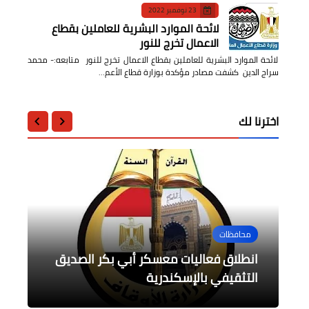
23 نوفمبر 2022
لائحة الموارد البشرية للعاملين بقطاع
الاعمال تخرج للنور
لائحة الموارد البشرية للعاملين بقطاع الاعمال تخرج للنور متابعه:- محمد
سراج الدين كشفت مصادر مؤكدة بوزارة قطاع الأعم…
اخترنا لك
عالمى
عالمى
محافظات
بيسكوف:موقف الولايات المتحدة
منوعات
أخبار مصر
روسيا تعلن عن مقتل 16 شخصاً على
والآتحاد الأوروبي تجاه روسيا استفزايآ
انطلاق فعاليات معسكر أبي بكر الصديق
للغاية
قيل عنه
التثقيفي بالإسكندرية
الأقل فى وسط المدينة
شيخ الأزهر يوجه رسالة للعالم أجمع