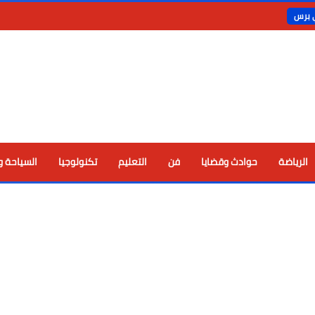
ي برس
الرياضة
حوادث وقضايا
فن
التعليم
تكنولوجيا
السياحة و