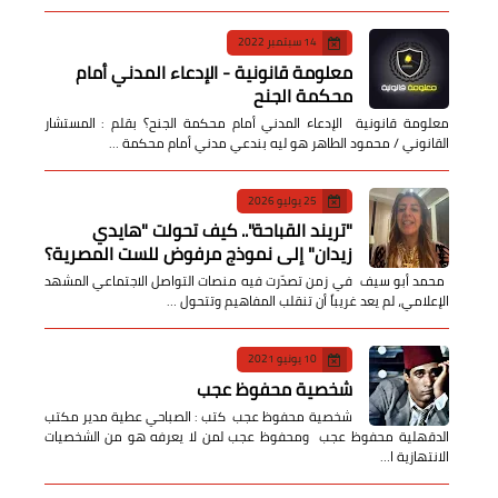
14 سبتمبر 2022
معلومة قانونية - الإدعاء المدني أمام
محكمة الجنح
معلومة قانونية الإدعاء المدني أمام محكمة الجنح؟ بقلم : المستشار
القانوني / محمود الطاهر هو ليه بندعي مدني أمام محكمة …
25 يوليو 2026
​"تريند القباحة".. كيف تحولت "هايدي
زيدان" إلى نموذج مرفوض للست المصرية؟
​ محمد أبو سيف ​في زمن تصدّرت فيه منصات التواصل الاجتماعي المشهد
الإعلامي، لم يعد غريباً أن تنقلب المفاهيم وتتحول …
10 يونيو 2021
شخصية محفوظ عجب
شخصية محفوظ عجب كتب : الصباحي عطية مدير مكتب
الدقهلية محفوظ عجب ومحفوظ عجب لمن لا يعرفه هو من الشخصيات
الانتهازية ا…