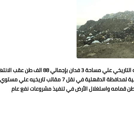
وأكد المحافظ علي أنه سيتم البدء في نقل مقلب المنزله التاريخي علي مساحة 3 فدان بإجمالي 88 الف طن 
من نقل مقلبي ( دكرنس والسنبلاوين ) ضمن المرحلة الثانية لمحافظة الدقهلية في نقل 7 مقالب تاريخيه علي مستوي
 بإجمالي مليون طن قمامه واستغلال الأرض في تنفيذ مشروعات نفع عام