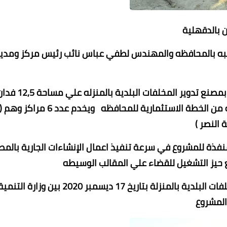
ن بالدقهلية
لصلبه بالمحافظه والمهندس لطفي عباس نائب رئيس مركز ومدي
وأشار المحافظ الي أن أعمال التوسعات والتطوير الجاريه بمصنع تدوير المخلفات البلدية بالمنزله علي
بطاقة استيعابية 640 طن يومي بتكلفة 150 مليون جنيه من الخطة الاستثمارية للمحافظه ويخدم عدد 6 مراكز وهم 
 النصر )
منفذة للمشروع في سرعة تنفيذ اعمال الإنشاءات الجارية بالمص
نع حيز التشغيل للقضاء علي المقالب الوسيطه
والجدير بالذكر أنه تم توقيع عقد تطوير مصنع تدوير المخلفات البلدية بالمنزلة بتاريخ 17 ديسمبر 2020 بين وزارة التن
المشروع