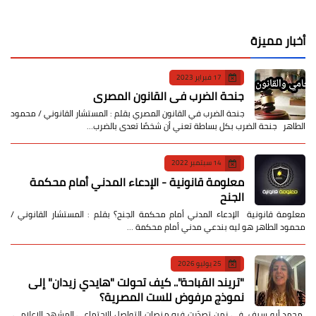
أخبار مميزة
17 فبراير 2023
جنحة الضرب في القانون المصري
جنحة الضرب في القانون المصري بقلم : المستشار القانوني / محمود
الطاهر جنحة الضرب بكل بساطة تعني أن شخصًا تعدى بالضرب…
14 سبتمبر 2022
معلومة قانونية - الإدعاء المدني أمام محكمة
الجنح
معلومة قانونية الإدعاء المدني أمام محكمة الجنح؟ بقلم : المستشار القانوني /
محمود الطاهر هو ليه بندعي مدني أمام محكمة …
25 يوليو 2026
​"تريند القباحة".. كيف تحولت "هايدي زيدان" إلى
نموذج مرفوض للست المصرية؟
​ محمد أبو سيف ​في زمن تصدّرت فيه منصات التواصل الاجتماعي المشهد الإعلامي،