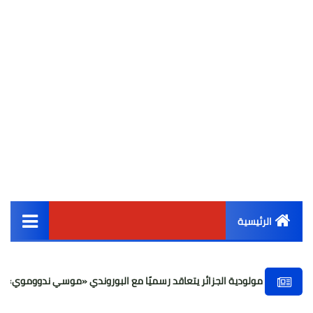
الرئيسية
القائمة الرئيسية
ولودية الجزائر يتعاقد رسميًا مع البوروندي «موسي ندووموي»
لما
أخبار مصر