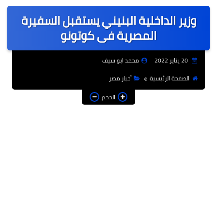
عربى
وزير الداخلية البنيني يستقبل السفيرة
عالمى
المصرية فى كوتونو
الرياضة
20 يناير 2022
محمد ابو سيف
حوادث وقضايا
الصفحة الرئيسية
أخبار مصر
فن
الحجم
التعليم
تكنولوجيا
السياحة والفنادق