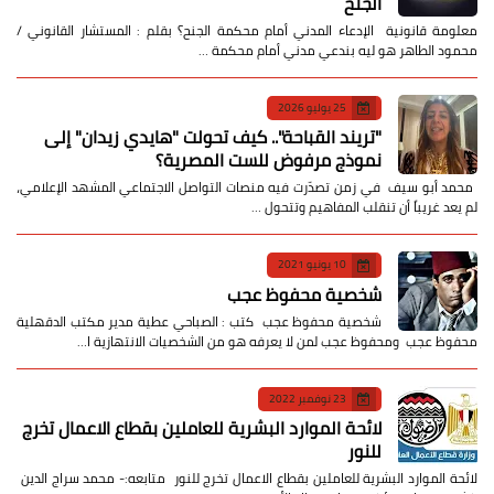
الجنح
معلومة قانونية الإدعاء المدني أمام محكمة الجنح؟ بقلم : المستشار القانوني /
محمود الطاهر هو ليه بندعي مدني أمام محكمة …
25 يوليو 2026
​"تريند القباحة".. كيف تحولت "هايدي زيدان" إلى
نموذج مرفوض للست المصرية؟
​ محمد أبو سيف ​في زمن تصدّرت فيه منصات التواصل الاجتماعي المشهد الإعلامي،
لم يعد غريباً أن تنقلب المفاهيم وتتحول …
10 يونيو 2021
شخصية محفوظ عجب
شخصية محفوظ عجب كتب : الصباحي عطية مدير مكتب الدقهلية
محفوظ عجب ومحفوظ عجب لمن لا يعرفه هو من الشخصيات الانتهازية ا…
23 نوفمبر 2022
لائحة الموارد البشرية للعاملين بقطاع الاعمال تخرج
للنور
لائحة الموارد البشرية للعاملين بقطاع الاعمال تخرج للنور متابعه:- محمد سراج الدين