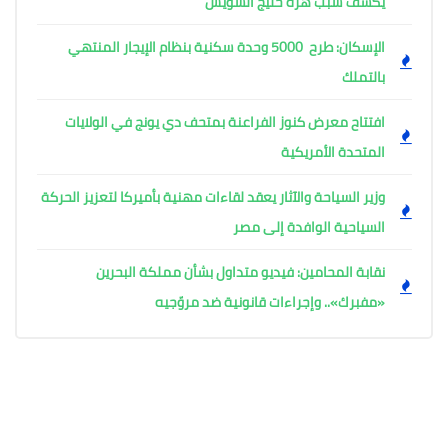
يكشف سبب هزة خليج السويس
الإسكان: طرح 5000 وحدة سكنية بنظام الإيجار المنتهي
بالتملك
افتتاح معرض كنوز الفراعنة بمتحف دي يونج في الولايات
المتحدة الأمريكية
وزير السياحة والآثار يعقد لقاءات مهنية بأميركا لتعزيز الحركة
السياحية الوافدة إلى مصر
نقابة المحامين: فيديو متداول بشأن مملكة البحرين
«مفبرك».. وإجراءات قانونية ضد مروّجيه