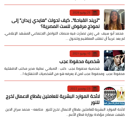
25 يوليو 2026
​"تريند القباحة".. كيف تحولت "هايدي زيدان" إلى
نموذج مرفوض للست المصرية؟
​ محمد أبو سيف ​في زمن تصدّرت فيه منصات التواصل الاجتماعي المشهد الإعلامي،
لم يعد غريباً أن تنقلب المفاهيم وتتحول …
10 يونيو 2021
شخصية محفوظ عجب
شخصية محفوظ عجب كتب : الصباحي عطية مدير مكتب الدقهلية
محفوظ عجب ومحفوظ عجب لمن لا يعرفه هو من الشخصيات الانتهازية ا…
23 نوفمبر 2022
لائحة الموارد البشرية للعاملين بقطاع الاعمال تخرج
للنور
لائحة الموارد البشرية للعاملين بقطاع الاعمال تخرج للنور متابعه:- محمد سراج الدين
كشفت مصادر مؤكدة بوزارة قطاع الأعم…