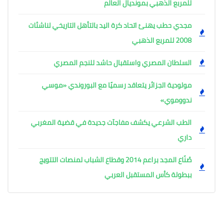
للمربع الذهبي بمونديال العالم
مجدي حطب يهنئ اتحاد كرة اليد بالتأهل التاريخي لناشئات
2008 للمربع الذهبي
السلطان المصري واستقبال حاشد للنجم المصري
مولودية الجزائر يتعاقد رسميًا مع البوروندي «موسي
ندووموي»
الطب الشرعي يكشف مفاجآت جديدة في قضية المغربي
داري
صُنّاع المجد براعم 2014 وقطاع الشباب لمنصات التتويج
ببطولة كأس المستقبل العربي