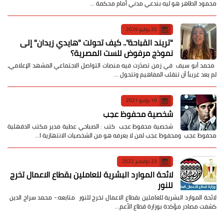
محمود الطاهر هو ليه بندعي مدني أمام محكمة …
25 يوليو 2026
​"تريند القباحة".. كيف تحولت "هايدي زيدان" إلى
نموذج مرفوض للست المصرية؟
​ محمد أبو سيف ​في زمن تصدّرت فيه منصات التواصل الاجتماعي المشهد الإعلامي،
لم يعد غريباً أن تنقلب المفاهيم وتتحول …
10 يونيو 2021
شخصية محفوظ عجب
شخصية محفوظ عجب كتب : الصباحي عطية مدير مكتب الدقهلية
محفوظ عجب ومحفوظ عجب لمن لا يعرفه هو من الشخصيات الانتهازية ا…
23 نوفمبر 2022
لائحة الموارد البشرية للعاملين بقطاع الاعمال تخرج
للنور
لائحة الموارد البشرية للعاملين بقطاع الاعمال تخرج للنور متابعه:- محمد سراج الدين
كشفت مصادر مؤكدة بوزارة قطاع الأعم…