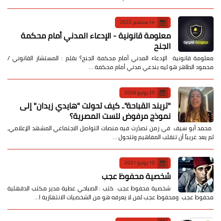
14 سبتمبر 2022
معلومة قانونية - الإدعاء المدني أمام محكمة
الجنح
معلومة قانونية الإدعاء المدني أمام محكمة الجنح؟ بقلم : المستشار القانوني /
محمود الطاهر هو ليه بندعي مدني أمام محكمة …
25 يوليو 2026
​"تريند القباحة".. كيف تحولت "هايدي زيدان" إلى
نموذج مرفوض للست المصرية؟
​ محمد أبو سيف ​في زمن تصدّرت فيه منصات التواصل الاجتماعي المشهد الإعلامي،
لم يعد غريباً أن تنقلب المفاهيم وتتحول …
10 يونيو 2021
شخصية محفوظ عجب
شخصية محفوظ عجب كتب : الصباحي عطية مدير مكتب الدقهلية
محفوظ عجب ومحفوظ عجب لمن لا يعرفه هو من الشخصيات الانتهازية ا…