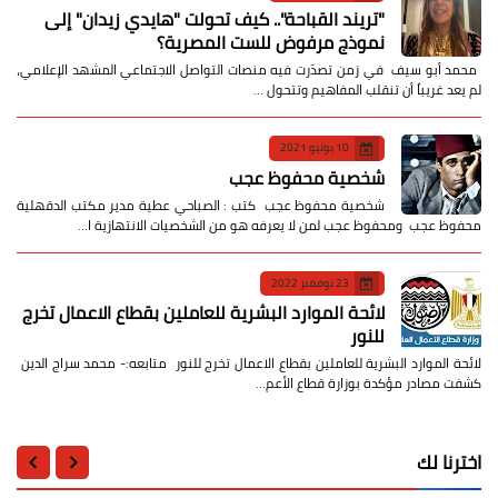
​"تريند القباحة".. كيف تحولت "هايدي زيدان" إلى
نموذج مرفوض للست المصرية؟
​ محمد أبو سيف ​في زمن تصدّرت فيه منصات التواصل الاجتماعي المشهد الإعلامي،
لم يعد غريباً أن تنقلب المفاهيم وتتحول …
10 يونيو 2021
شخصية محفوظ عجب
شخصية محفوظ عجب كتب : الصباحي عطية مدير مكتب الدقهلية
محفوظ عجب ومحفوظ عجب لمن لا يعرفه هو من الشخصيات الانتهازية ا…
23 نوفمبر 2022
لائحة الموارد البشرية للعاملين بقطاع الاعمال تخرج
للنور
لائحة الموارد البشرية للعاملين بقطاع الاعمال تخرج للنور متابعه:- محمد سراج الدين
كشفت مصادر مؤكدة بوزارة قطاع الأعم…
اخترنا لك