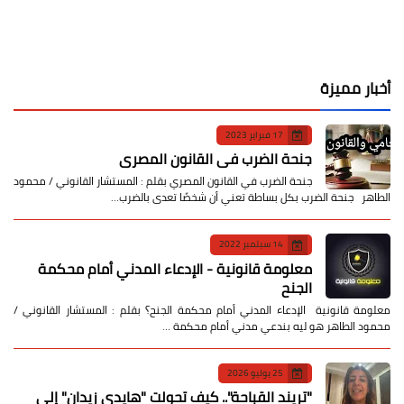
أخبار مميزة
17 فبراير 2023
جنحة الضرب في القانون المصري
جنحة الضرب في القانون المصري بقلم : المستشار القانوني / محمود
الطاهر جنحة الضرب بكل بساطة تعني أن شخصًا تعدى بالضرب…
14 سبتمبر 2022
معلومة قانونية - الإدعاء المدني أمام محكمة
الجنح
معلومة قانونية الإدعاء المدني أمام محكمة الجنح؟ بقلم : المستشار القانوني /
محمود الطاهر هو ليه بندعي مدني أمام محكمة …
25 يوليو 2026
​"تريند القباحة".. كيف تحولت "هايدي زيدان" إلى