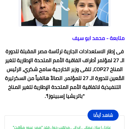
متابعة - محمد ابو سيف
فى إطار الاستعدادات الجارية لرئاسة مصر المقبلة للدورة
الـ 27 لمؤتمر أطراف اتفاقية الأمم المتحدة الإطارية لتغير
المناخ COP27، تلقى وزير الخارجية سامح شكري، الرئيس
المُعين للدورة الـ 27 للمؤتمر، اتصالاً هاتفياً من السكرتيرة
التنفيذية لاتفاقية الأمم المتحدة الإطارية لتغير المناخ
"باتريشيا إسبينوزا".
شاهد أيضًا
عاجل | بيان عماني إيراني مرتقب حول فتح "ممر عبور مؤقت"