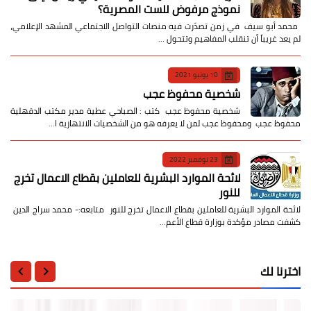
نموذج مرفوض للست المصرية؟
​ محمد أبو سيف ​في زمن تصدّرت فيه منصات التواصل الاجتماعي المشهد الإعلامي،
لم يعد غريباً أن تنقلب المفاهيم وتتحول …
10 يونيو 2021
شخصية محفوظ عجب
شخصية محفوظ عجب كتب : الصباحي عطية مدير مكتب الدقهلية
محفوظ عجب ومحفوظ عجب لمن لا يعرفه هو من الشخصيات الانتهازية ا…
23 نوفمبر 2022
لائحة الموارد البشرية للعاملين بقطاع الاعمال تخرج
للنور
لائحة الموارد البشرية للعاملين بقطاع الاعمال تخرج للنور متابعه:- محمد سراج الدين
كشفت مصادر مؤكدة بوزارة قطاع الأعم…
اخترنا لك