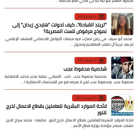
محمود الطاهر هو ليه بندعي مدني أمام محكمة …
25 يوليو 2026
​"تريند القباحة".. كيف تحولت "هايدي زيدان" إلى
نموذج مرفوض للست المصرية؟
​ محمد أبو سيف ​في زمن تصدّرت فيه منصات التواصل الاجتماعي المشهد الإعلامي،
لم يعد غريباً أن تنقلب المفاهيم وتتحول …
10 يونيو 2021
شخصية محفوظ عجب
شخصية محفوظ عجب كتب : الصباحي عطية مدير مكتب الدقهلية
محفوظ عجب ومحفوظ عجب لمن لا يعرفه هو من الشخصيات الانتهازية ا…
23 نوفمبر 2022
لائحة الموارد البشرية للعاملين بقطاع الاعمال تخرج
للنور
لائحة الموارد البشرية للعاملين بقطاع الاعمال تخرج للنور متابعه:- محمد سراج الدين
كشفت مصادر مؤكدة بوزارة قطاع الأعم…