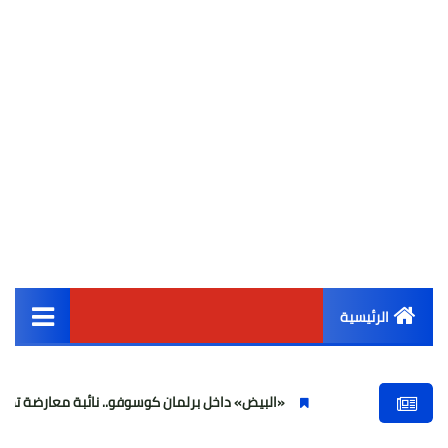
الرئيسية
القائمة الرئيسية
«البيض» داخل برلمان كوسوفو.. نائبة معارضة تهاجم ألبين كو
أخبار مصر