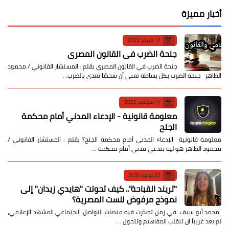
أخبار مميزة
17 فبراير 2023
جنحة الضرب في القانون المصري
جنحة الضرب في القانون المصري بقلم : المستشار القانوني / محمود
الطاهر جنحة الضرب بكل بساطة تعني أن شخصًا تعدى بالضرب…
14 سبتمبر 2022
معلومة قانونية - الإدعاء المدني أمام محكمة
الجنح
معلومة قانونية الإدعاء المدني أمام محكمة الجنح؟ بقلم : المستشار القانوني /
محمود الطاهر هو ليه بندعي مدني أمام محكمة …
25 يوليو 2026
​"تريند القباحة".. كيف تحولت "هايدي زيدان" إلى
نموذج مرفوض للست المصرية؟
​ محمد أبو سيف ​في زمن تصدّرت فيه منصات التواصل الاجتماعي المشهد الإعلامي،
لم يعد غريباً أن تنقلب المفاهيم وتتحول …