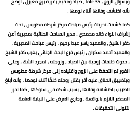
وبسؤال الزوج ، 35 عاما ، صياد ومقيم بقرية برج مغيزل ، اوضح
بأنه اكتشف وفاتها أثناء نومها .
كما كشفت تحريات رئيس مباحث مركز شرطة مطوبس ، تحت
إشراف اللواء خالد محمدي ، مدير المباحث الجنائية بمديرية أمن
كفر الشيخ ، والعميد ياسر عبدالرحيم ، رئيس مباحث المديرية ،
والعميد أحمد سكران ، رئيس فرع البحث الجنائي بغرب كفر الشيخ
، حدوث خلافات زوجية بين الصياد ، وزوجته ، لمجرد الشك ، وعلى
الفور تم التحفظ على الزوج واقتياده إلى مركز شرطة مطوبس
وبتضييق الخناق عليه أقر بقتل زوجته خنقًا أثناء نومها ، وأنه أبلغ
الطبيب باكتشافه وفاتها ، بسبب شكه في سلوكها ، كما تحرر
المحضر اللازم بالواقعة ، وجاري العرض على النيابة العامة
لتتولى التحقيقات .