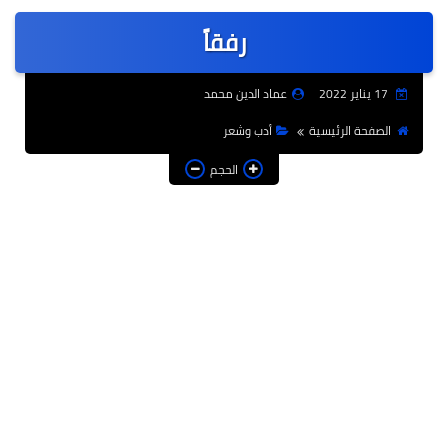
عربى
رفقاً
عالمى
الرياضة
17 يناير 2022
عماد الدين محمد
حوادث وقضايا
الصفحة الرئيسية
أدب وشعر
فن
الحجم
التعليم
تكنولوجيا
السياحة والفنادق