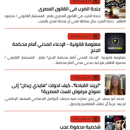
17 فبراير 2023
جنحة الضرب في القانون المصري
جنحة الضرب في القانون المصري بقلم : المستشار القانوني / محمود
الطاهر جنحة الضرب بكل بساطة تعني أن شخصًا تعدى بالضرب…
14 سبتمبر 2022
معلومة قانونية - الإدعاء المدني أمام محكمة
الجنح
معلومة قانونية الإدعاء المدني أمام محكمة الجنح؟ بقلم : المستشار القانوني /
محمود الطاهر هو ليه بندعي مدني أمام محكمة …
25 يوليو 2026
​"تريند القباحة".. كيف تحولت "هايدي زيدان" إلى
نموذج مرفوض للست المصرية؟
​ محمد أبو سيف ​في زمن تصدّرت فيه منصات التواصل الاجتماعي المشهد الإعلامي،
لم يعد غريباً أن تنقلب المفاهيم وتتحول …
10 يونيو 2021
شخصية محفوظ عجب