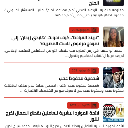
الجنح
معلومة قانونية الإدعاء المدني أمام محكمة الجنح؟ بقلم : المستشار القانوني /
محمود الطاهر هو ليه بندعي مدني أمام محكمة …
25 يوليو 2026
​"تريند القباحة".. كيف تحولت "هايدي زيدان" إلى
نموذج مرفوض للست المصرية؟
​ محمد أبو سيف ​في زمن تصدّرت فيه منصات التواصل الاجتماعي المشهد الإعلامي،
لم يعد غريباً أن تنقلب المفاهيم وتتحول …
10 يونيو 2021
شخصية محفوظ عجب
شخصية محفوظ عجب كتب : الصباحي عطية مدير مكتب الدقهلية
محفوظ عجب ومحفوظ عجب لمن لا يعرفه هو من الشخصيات الانتهازية ا…
23 نوفمبر 2022
لائحة الموارد البشرية للعاملين بقطاع الاعمال تخرج
للنور
لائحة الموارد البشرية للعاملين بقطاع الاعمال تخرج للنور متابعه:- محمد سراج الدين