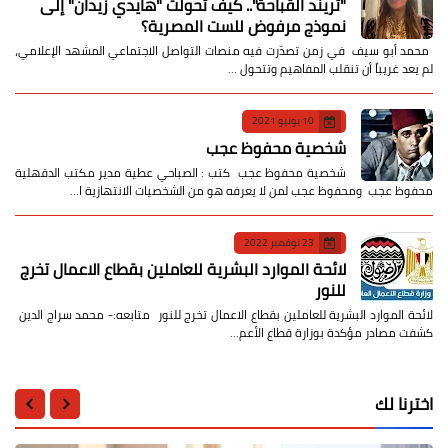
​"تريند القباحة".. كيف تحولت "هايدي زيدان" إلى
نموذج مرفوض للست المصرية؟
​ محمد أبو سيف ​في زمن تصدّرت فيه منصات التواصل الاجتماعي المشهد الإعلامي،
لم يعد غريباً أن تنقلب المفاهيم وتتحول …
10 يونيو 2021
شخصية محفوظ عجب
شخصية محفوظ عجب كتب : الصباحي عطية مدير مكتب الدقهلية
محفوظ عجب ومحفوظ عجب لمن لا يعرفه هو من الشخصيات الانتهازية ا…
23 نوفمبر 2022
لائحة الموارد البشرية للعاملين بقطاع الاعمال تخرج
للنور
لائحة الموارد البشرية للعاملين بقطاع الاعمال تخرج للنور متابعه:- محمد سراج الدين
كشفت مصادر مؤكدة بوزارة قطاع الأعم…
اخترنا لك