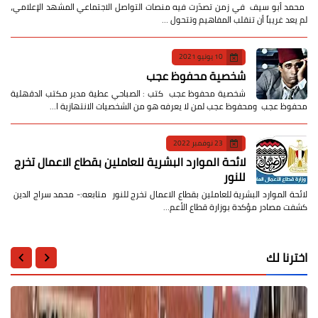
​ محمد أبو سيف ​في زمن تصدّرت فيه منصات التواصل الاجتماعي المشهد الإعلامي،
لم يعد غريباً أن تنقلب المفاهيم وتتحول …
10 يونيو 2021
شخصية محفوظ عجب
شخصية محفوظ عجب كتب : الصباحي عطية مدير مكتب الدقهلية
محفوظ عجب ومحفوظ عجب لمن لا يعرفه هو من الشخصيات الانتهازية ا…
23 نوفمبر 2022
لائحة الموارد البشرية للعاملين بقطاع الاعمال تخرج
للنور
لائحة الموارد البشرية للعاملين بقطاع الاعمال تخرج للنور متابعه:- محمد سراج الدين
كشفت مصادر مؤكدة بوزارة قطاع الأعم…
اخترنا لك