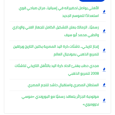
الأهلي يواصل تحضيراته في إسبانيا.. مران صباحي قوي
استعدادًا للموسم الجديد
رسميًا.. الزمالك يعلن التشكيل الكامل للجهاز الفني والإداري
والطبي محمد أبو سيف
إنجاز تاريخي.. ناشئات كرة اليد المصرية يكتبن التاريخ ويرتقين
للمربع الذهبي بمونديال العالم
مجدي حطب يهنئ اتحاد كرة اليد بالتأهل التاريخي لناشئات
2008 للمربع الذهبي
السلطان المصري واستقبال حاشد للنجم المصري
مولودية الجزائر يتعاقد رسميًا مع البوروندي «موسي
ندووموي»