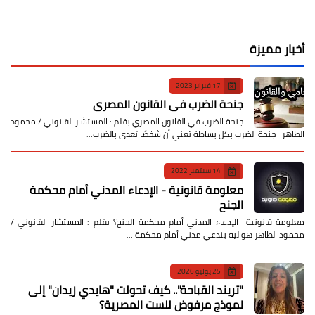
أخبار مميزة
17 فبراير 2023
جنحة الضرب في القانون المصري
جنحة الضرب في القانون المصري بقلم : المستشار القانوني / محمود
الطاهر جنحة الضرب بكل بساطة تعني أن شخصًا تعدى بالضرب…
14 سبتمبر 2022
معلومة قانونية - الإدعاء المدني أمام محكمة
الجنح
معلومة قانونية الإدعاء المدني أمام محكمة الجنح؟ بقلم : المستشار القانوني /
محمود الطاهر هو ليه بندعي مدني أمام محكمة …
25 يوليو 2026
​"تريند القباحة".. كيف تحولت "هايدي زيدان" إلى
نموذج مرفوض للست المصرية؟