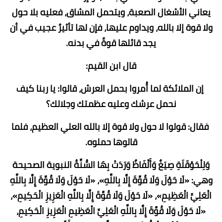
يعاني الأشغال الصعبة، ويتحمل المشاق، فعليه بلا حول
ولا قوة إلا بالله، ويداوم عليها، فإن لها تأثيرٌ عجيب في أن
يجد قائلها قوةً في بدنه.
قال ابن القيم:
إن الملائكة لما أُمروا بحمل العرش، قالوا: يا ربنا كيف
نحمل عرشك وعليه عظمتك وجلالك؟
فقال: قولوا لا حول ولا قوة إلا بالله العلي العظيم، فلما
قالوها حملوه.
وَلِلْحَوْقَلَةِ صِيَغٌ وَأَلْفَاظٌ وَرَدَتْ بِهَا السُّنَّةُ النبوية الصحيحة
وهي: «لَا حَوْلَ وَلَا قُوَّةَ إِلَّا بِاللَّهِ»، «لَا حَوْلَ وَلَا قُوَّةَ إِلَّا بِاللَّهِ
الْعَلِيِّ الْعَظِيمِ»، «لَا حَوْلَ وَلَا قُوَّةَ إِلَّا بِاللَّهِ الْعَزِيزِ الْحَكِيمِ»،
«لَا حَوْلَ وَلَا قُوَّةَ إِلَّا بِاللَّهِ الْعَلِيِّ الْعَظِيمِ الْعَزِيزِ الْحَكِيمِ،