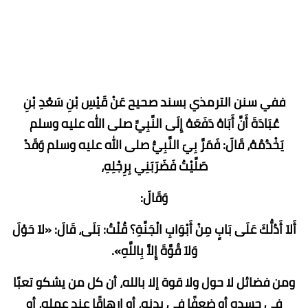
ففي سنن الترمذي بسند صحيح عَنْ قَيْسِ بْنِ سَعْدِ بْنِ
عُبَادَةَ أَنَّ أَبَاهُ دَفَعَهُ إِلَى النَّبِيِّ صلى الله عليه وسلم
يَخْدُمُهُ، قَالَ: فَمَرَّ بِيَ النَّبِيُّ صلى الله عليه وسلم وَقَدْ
صَلَّيْتُ فَضَرَبَنِي بِرِجْلِهِ،
وَقَالَ:
أَلاَ أَدُلُّكَ عَلَى بَابٍ مِنْ أَبْوَابِ الْجَنَّةِ؟ قُلْتُ: بَلَى، قَالَ: «لاَ حَوْلَ
وَلاَ قُوَّةَ إِلاَّ بِاللَّهِ».
ومن فضائل لا حول ولا قوة إلا بالله، أن كل من يشكو تعبًا
في جسده أو ضعفًا في بدنه، أو إرهاقًا عند عمله، أو