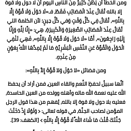
ومن الخطأ أن يَظُنُّ كَثِيرٌ مِنَ النَّاسِ اليوم أَنَّ لا حول ولا قوة
إلا بالله تُقَالُ عِنْدَ الْمَصَائِبِ فَقَطْ، فـ«لَا حَوْلَ وَلَا قُوَّةَ إِلَّا
بِاللَّهِ»، تُقَالُ فِي كُلِّ وَقْتٍ وَفي كُلِّ حِينٍ؛ لأن الكلمة التي
تُقَالُ عِنْدَ الْمَصَائِبِ الصَّغِيرَةِ وَالْكَبِيرَةِ، هِيَ: «إِنَّا لِلَّهِ وَإِنَّا
إِلَيْهِ رَاجِعُونَ»، أَمَّا «لَا حَوْلَ وَلَا قُوَّةَ إِلَّا بِاللَّهِ»، فَهِيَ تَنْفِي
الْحَوْلَ وَالْقُوَّةَ عَنِ النَّفْسِ الْبَشَرِيَّةِ مَا لَمْ يُمِدَّهَا اللهُ بِعَوْنٍ
مِنْ عِنْدِهِ.
ومن فضائل «لاَ حَوْلَ وَلاَ قُوَّةَ إِلاَّ بِاللَّهِ»:
أنَّها سبيلٌ لحفظِ النِّعم واتقاء العين، فمن أراد أن يحفظ
الله عليه نعمة الله ماله وأهله وولده من العين الحاسدة،
فعليه بلا حول ولا قوة إلا بالله، يُفهم من هذا قول الرجل
المؤمن لصاحب الجنَّة، في قوله تعالى: ﴿ وَلَوْلَا إِذْ دَخَلْتَ
جَنَّتَكَ قُلْتَ مَا شَاءَ اللَّهُ لَا قُوَّةَ إِلَّا بِاللَّهِ ﴾ [الكهف: 39].