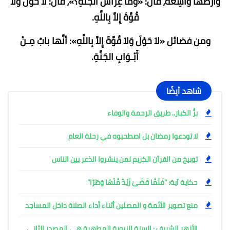
وَأَرْضَهَا وَاسِعَةٌ، قَالَ: «وَمَا غِرَاسُ الْجَنَّةِ؟»، قَالَ: لاَ حَوْلَ وَلاَ
قُوَّةَ إِلاَّ بِاللَّهِ.
ومن فضائل «لاَ حَوْلَ وَلاَ قُوَّةَ إِلاَّ بِاللَّهِ»: أنَّها بابٌ مِـنْ
أَبْـوَابِ الجَنَّةِ.
شاهد أيضًا
برُّ الكبار.. طريق الرحمة والوفاء
لا تودعوا رمضان بل اصطحبوه في رحلة العام
توبيخ من القرآن الكريم لمن ينشروا الذعر بين الناس
حكاية آية: "فَلَمَّا قَضَىٰ زَيْدٌ مِّنْهَا وَطَرًا"
منع تصوير الأئمة و المصلين أثناء أداء الصلاة داخل المساجد
الأزهر الشريف : السنة النبوية المطهرة هي المصدر الثاني