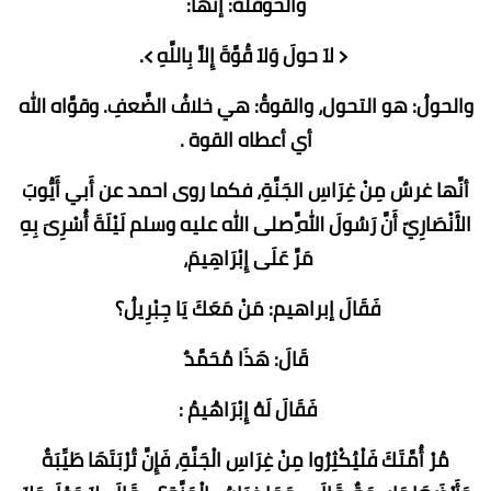
والحوقلة: إنَّها:
﴿ لاَ حولَ وَلاَ قُوَّةَ إِلاَّ بِاللَّهِ ﴾.
والحولُ: هو التحول، والقوةُ: هي خلافُ الضَّعفِ. وقوَّاه الله
أي أعطاه القوة .
أنَّها غرسٌ مِنْ غِرَاسِ الجَنَّةِ، فكما روى احمد عن أَبي أَيُّوبَ
الأَنْصَارِيّ أَنَّ رَسُولَ اللَّهِ صلى الله عليه وسلم لَيْلَةَ أُسْرِىَ بِهِ
مَرَّ عَلَى إِبْرَاهِيمَ،
فَقَالَ إبراهيم: مَنْ مَعَكَ يَا جِبْرِيلُ؟
قَالَ: هَذَا مُحَمَّدٌ
فَقَالَ لَهُ إِبْرَاهُيمُ :
مُرْ أُمَّتَكَ فَلْيُكْثِرُوا مِنْ غِرَاسِ الْجَنَّةِ، فَإِنَّ تُرْبَتَهَا طَيِّبَةٌ