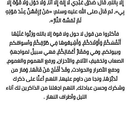
إِلَّا بِاللهِ، قَالَ: صَدَقَ عَبْدِي لَا إِلَهَ إِلَّا أَنَا، وَلَا حَوْلَ وَلَا قُوَّةَ إِلَّا
بِي»، ثم قَالَ صلى الله عليه وسلم: «مَنْ رُزِقَهُنَّ عِنْدَ مَوْتِهِ
لَمْ تَمَسَّهُ النَّارُ».
فأكثروا من قول لا حول ولا قوة إلا بالله ورَبُّوا عَلَيْهَا
أَنْفُسَكُمْ وَأَوْلَادَكُمْ، وَأَشِيعُوهَا فِي طُرُقِكُمْ وأسواقكم
وبيوتكم، وفي ومَقَارِّ أَعْمَالِكُمْ، فهي سبيلٌ لمواجهةِ
الصعاب وتخفيفِ الآلام، والأحزان، ورفع الهموم والغموم،
ودفع الأضرار والحوادث، وقَدْ أَفْلَحَ مَنْ قَالَهَا، وَفاز من
تَدَبَّرَهَا، ونجا من داوم عليها، اللهم أعنَّا على ذكرك
وشكرك وحسن عبادتك، اللهم اجعَلنا من الذاكرين لك آناء
الليل وأطراف النهار .