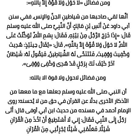
ومن فضائل «لاَ حَوْلَ وَلاَ قُوَّةَ إِلاَّ بِاللَّهِ»:
أنَّها تقي صاحبها من شياطينِ الجنِّ والإنس، ففي سنن
أبي داود عَنْ أَنَسِ بْنِ مَالِكٍ أَنَّ النَّبِيَّ صلى الله عليه وسلم
قَالَ: «إِذَا خَرَجَ الرَّجُلُ مِنْ بَيْتِهِ، فَقَالَ: بِسْمِ اللَّهِ، تَوَكَّلْتُ عَلَى
اللَّهِ، لاَ حَوْلَ وَلاَ قُوَّةَ إِلاَّ بِاللَّهِ»، قَالَ: «يُقَالُ حِينَئِذٍ: هُدِيتَ
وَكُفِيتَ وَوُقِيتَ، فَتَتَنَحَّى لَهُ الشَّيَاطِينُ، فَيَقُولُ لَهُ: شَيْطَانٌ
آخَرُ كَيْفَ لَكَ بِرَجُلٍ قَدْ هُدِىَ وَكُفِىَ وَوُقِىَ».
ومن فضائل لاحول ولا قوة الا بالله:
أن النبي صلى الله عليه وسلم جعلها مع ما معها من
الأذكار الأخرى بدلًا عن القرآن في حق من لا يُحسنه؛ روى
الإمام أحمد في مسنده من حديث ابن أبي أوفى قال: أَتَى
رَجُلٌ إِلَى النَّبِي فَقَالَ: إِني لَا أَسْتَطِيعُ أَنْ آخُذَ مِنَ الْقُرْآنِ
شَيْئًا، فَعَلِّمْنِي شَيْئًا يُجْزِئُنِي مِنَ الْقُرْآنِ