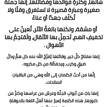
شأنها، وكثرةِ فوائدها وفضائلها، إنها جملة
صغيرة وعبارة قصيرة لا تستغرق وقتًا ولا
تُكلّف جهدًا أو عناءً
أو مشقة، ولكنها بالغةُ الأثر، تُعينُ على
تخفيفِ الهم، تَحمِلُ بها الأثقال، وتَقتحِمُ بها
الأهوال .
إنها مفتاحُ كلِّ خير، وقائلها يُفرِّجُ الله عنه كل همٍّ وكلُ
ضيقٍ وكرب، ويحفظُهُ من كل مكروه .
إنَّها من أحبِّ الكلماتِ إلى الله وهي من الباقياتِ
الصالحات.
إنها بابٌ من أبوابِ الجنَّة وغرسٌ من غراسها وكنزٌ من
كنوزها، هذه الكلمة يُعبرُ عنها أهلُ اللغة بالحوقلةِ