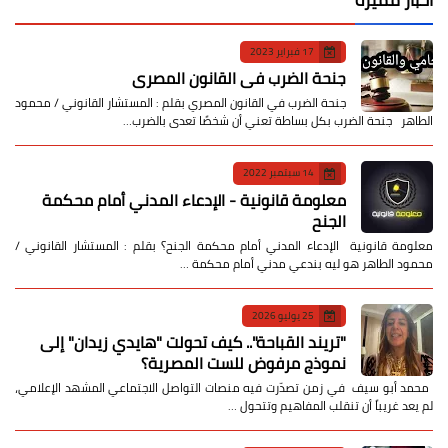
17 فبراير 2023
جنحة الضرب في القانون المصري
جنحة الضرب في القانون المصري بقلم : المستشار القانوني / محمود
الطاهر جنحة الضرب بكل بساطة تعني أن شخصًا تعدى بالضرب…
14 سبتمبر 2022
معلومة قانونية - الإدعاء المدني أمام محكمة
الجنح
معلومة قانونية الإدعاء المدني أمام محكمة الجنح؟ بقلم : المستشار القانوني /
محمود الطاهر هو ليه بندعي مدني أمام محكمة …
25 يوليو 2026
​"تريند القباحة".. كيف تحولت "هايدي زيدان" إلى
نموذج مرفوض للست المصرية؟
​ محمد أبو سيف ​في زمن تصدّرت فيه منصات التواصل الاجتماعي المشهد الإعلامي،
لم يعد غريباً أن تنقلب المفاهيم وتتحول …