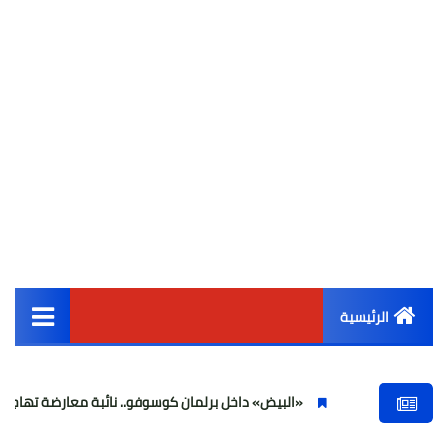
الرئيسية
القائمة الرئيسية
«البيض» داخل برلمان كوسوفو.. نائبة معارضة تهاجم ألبين كورتي وس
أخبار مصر