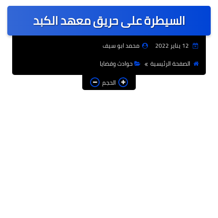
عربى
السيطرة على حريق معهد الكبد
عالمى
الرياضة
12 يناير 2022
محمد ابو سيف
حوادث وقضايا
الصفحة الرئيسية
حوادث وقضايا
فن
الحجم
التعليم
تكنولوجيا
السياحة والفنادق