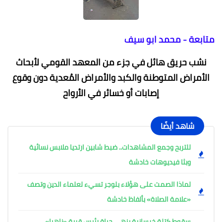
متابعة - محمد ابو سيف
نشب حريق هائل في جزء من المعهد القومي لأبحاث
الأمراض المتوطنة والكبد والأمراض المُعدية دون وقوع
إصابات أو خسائر في الأرواح
شاهد أيضًا
للتربح وجمع المشاهدات.. ضبط شابين ارتديا ملابس نسائية
وبثا فيديوهات خادشة
لماذا الصمت على هؤلاء بلوجر تسيء لعلماء الدين وتصف
«علامة الصلاة» بألفاظ خادشة
سقوط كتلة خرسانية ينهي حياة رئيس قرية «ناهيا»