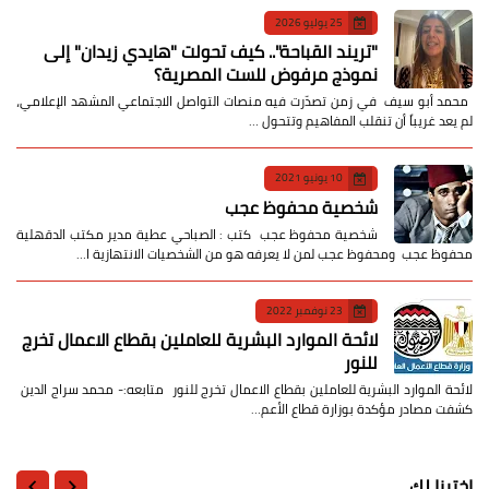
25 يوليو 2026
​"تريند القباحة".. كيف تحولت "هايدي زيدان" إلى
نموذج مرفوض للست المصرية؟
​ محمد أبو سيف ​في زمن تصدّرت فيه منصات التواصل الاجتماعي المشهد الإعلامي،
لم يعد غريباً أن تنقلب المفاهيم وتتحول …
10 يونيو 2021
شخصية محفوظ عجب
شخصية محفوظ عجب كتب : الصباحي عطية مدير مكتب الدقهلية
محفوظ عجب ومحفوظ عجب لمن لا يعرفه هو من الشخصيات الانتهازية ا…
23 نوفمبر 2022
لائحة الموارد البشرية للعاملين بقطاع الاعمال تخرج
للنور
لائحة الموارد البشرية للعاملين بقطاع الاعمال تخرج للنور متابعه:- محمد سراج الدين
كشفت مصادر مؤكدة بوزارة قطاع الأعم…
اخترنا لك