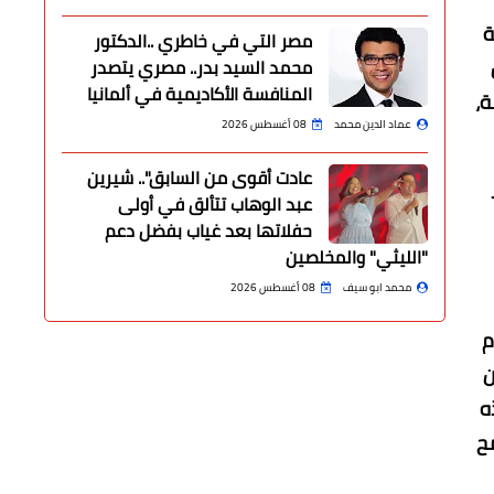
ة
مصر التي في خاطري ..الدكتور
زان
محمد السيد بدر.. مصري يتصدر
المنافسة الأكاديمية في ألمانيا
ة،
عماد الدين محمد
08 أغسطس 2026
عادت أقوى من السابق".. شيرين
عبد الوهاب تتألق في أولى
حفلاتها بعد غياب بفضل دعم
"الليثي" والمخلصين
محمد ابو سيف
08 أغسطس 2026
م
ن
ه
مح