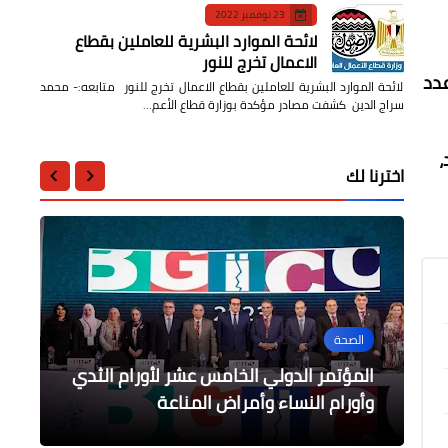
23 نوفمبر 2022
لائحة الموارد البشرية للعاملين بقطاع
الاعمال تخرج للنور
عدد
لائحة الموارد البشرية للعاملين بقطاع الاعمال تخرج للنور متابعه:- محمد
سراج الدين كشفت مصادر مؤكدة بوزارة قطاع الأعم…
،
اخترنا لك
محافظات
الصحة
محافظات
أخبار مصر
أخبار مصر
مختار يكلف وكيل وزارة التربية والتعليم
التنمية المحلية تنظم ورشة عمل
بمتابعة انهاء الاستعدادات اللازمة
إنتهاء تطوير المرحلة الأولى لأحواض
التخلص من المخلفات الإلكترونية للحفاظ
المؤتمر الدولي الخامس عشر لأورام الثدي
لسكرتيرى عموم المحافظات
وأورام النساء وأمراض المناعة
على البيئة من قلما بالقليوبية
الاستزراع السمكي في الربع الأول
لإنعقاد امتحانات الشهادة الاعدادية