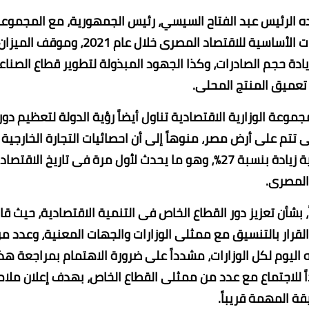
ه الرئيس عبد الفتاح السيسي، رئيس الجمهورية، مع المجموع
الوزارية الاقتصادية، والذى تم خلاله استعراض المؤشرات الأساسية للاقتصاد المصرى خلال عام 2021، وموقف المي
يادة حجم الصادرات، وكذا الجهود المبذولة لتطوير قطاع الصناع
عميق المنتج المحلى.
وعة الوزارية الاقتصادية تناول أيضاً رؤية الدولة لتعظيم دور
تتم على أرض مصر، منوهاً إلى أن احصائيات التجارة الخارجية
والميزان التجارى، أظهرت تحقيق الصادرات غير البترولية زيادة بنسبة 27%، وهو ما يحدث لأول مرة فى تاريخ الاقتصاد
المصرى.
بشأن تعزيز دور القطاع الخاص فى التنمية الاقتصادية، حيث قا
القرار بالتنسيق مع ممثلى الوزارات والجهات المعنية، وعدد م
له اليوم لكل الوزارات، مشدداً على ضرورة الاهتمام بمراجعة هذ
ً للاجتماع مع عدد من ممثلى القطاع الخاص، بهدف إعلان ملا
قة المهمة قريباً.