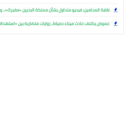
نقابة المحامين: فيديو متداول بشأن مملكة البحرين «مفبرك».. وإ
غموض يكتنف حادث ميناء دمياط.. روايات متضاربة بين «استهد