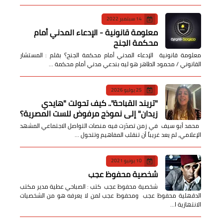
14 سبتمبر 2022
معلومة قانونية - الإدعاء المدني أمام
محكمة الجنح
معلومة قانونية الإدعاء المدني أمام محكمة الجنح؟ بقلم : المستشار
القانوني / محمود الطاهر هو ليه بندعي مدني أمام محكمة …
25 يوليو 2026
​"تريند القباحة".. كيف تحولت "هايدي
زيدان" إلى نموذج مرفوض للست المصرية؟
​ محمد أبو سيف ​في زمن تصدّرت فيه منصات التواصل الاجتماعي المشهد
الإعلامي، لم يعد غريباً أن تنقلب المفاهيم وتتحول …
10 يونيو 2021
شخصية محفوظ عجب
شخصية محفوظ عجب كتب : الصباحي عطية مدير مكتب
الدقهلية محفوظ عجب ومحفوظ عجب لمن لا يعرفه هو من الشخصيات
الانتهازية ا…