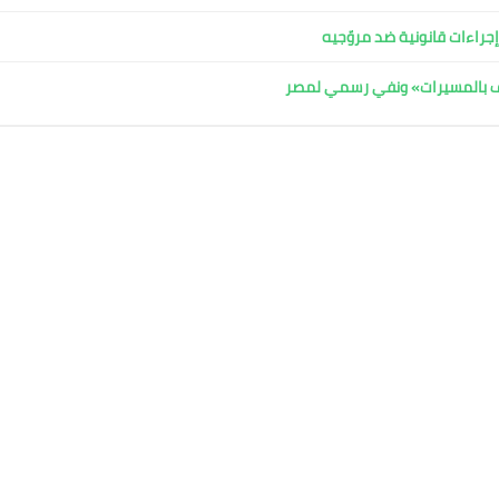
جراءات قانونية ضد مروّجيه
اف بالمسيرات» ونفي رسمي لمصر