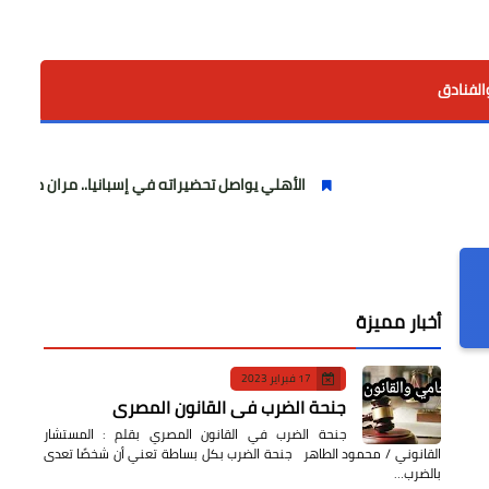
الفنادق
الأهلي يواصل تحضيراته في إسبانيا.. مران صباحي قوي استعدادً
أخبار مميزة
17 فبراير 2023
جنحة الضرب في القانون المصري
جنحة الضرب في القانون المصري بقلم : المستشار
القانوني / محمود الطاهر جنحة الضرب بكل بساطة تعني أن شخصًا تعدى
بالضرب…