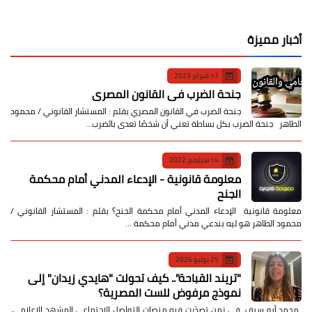
أخبار مميزة
17 فبراير 2023
جنحة الضرب في القانون المصري
جنحة الضرب في القانون المصري بقلم : المستشار القانوني / محمود
الطاهر جنحة الضرب بكل بساطة تعني أن شخصًا تعدى بالضرب…
14 سبتمبر 2022
معلومة قانونية - الإدعاء المدني أمام محكمة
الجنح
معلومة قانونية الإدعاء المدني أمام محكمة الجنح؟ بقلم : المستشار القانوني /
محمود الطاهر هو ليه بندعي مدني أمام محكمة …
25 يوليو 2026
​"تريند القباحة".. كيف تحولت "هايدي زيدان" إلى
نموذج مرفوض للست المصرية؟
​ محمد أبو سيف ​في زمن تصدّرت فيه منصات التواصل الاجتماعي المشهد الإعلامي،