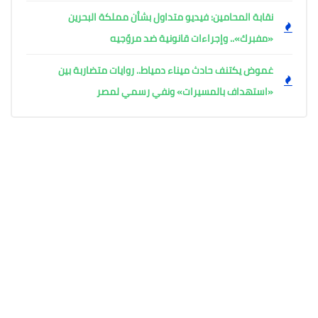
نقابة المحامين: فيديو متداول بشأن مملكة البحرين
«مفبرك».. وإجراءات قانونية ضد مروّجيه
غموض يكتنف حادث ميناء دمياط.. روايات متضاربة بين
«استهداف بالمسيرات» ونفي رسمي لمصر