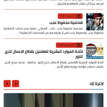
لم يعد غريباً أن تنقلب المفاهيم وتتحول …
10 يونيو 2021
شخصية محفوظ عجب
شخصية محفوظ عجب كتب : الصباحي عطية مدير مكتب الدقهلية
محفوظ عجب ومحفوظ عجب لمن لا يعرفه هو من الشخصيات الانتهازية ا…
23 نوفمبر 2022
لائحة الموارد البشرية للعاملين بقطاع الاعمال تخرج
للنور
لائحة الموارد البشرية للعاملين بقطاع الاعمال تخرج للنور متابعه:- محمد سراج الدين
كشفت مصادر مؤكدة بوزارة قطاع الأعم…
اخترنا لك