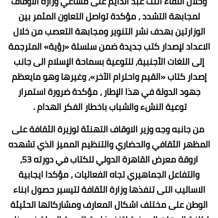
وخلال اللقاء اثنت عبد الدايم على مساعي وزارة الاوقاف
لمجابهة التشدد ، مؤكدة تواصل التعاون المثمر بين
الوزارتين بهدف نشر التنوير ومجابهة التعصب من خلال
الاعداد لإصدار كتب جديدة ضمن سلسلة «رؤية» المترجمة
إلى اللغات الأجنبية، للتوعية بسماحة الإسلام الى جانب
إصدار كتاب «القيم واحترام الآخر»، وغيرها وهو مايعظم
جهود الدولة في هذا الإطار ، مؤكدة ضرورة استمرار
توعية النشء والشباب باخطار الفكر الهدام .
من جانبه وجه وزير الاوقاف التهنئة لوزيرة الثقافة على
المظهر الثقافي والحضاري والتنظيم المميز الذي تشهده
اروقة معرض القاهرة الدولي للكتاب في دورته 53،
والتفاعل الجماهيري تجاه الفعاليات ، مؤكدا ايجابية
الاساليب التى تنفذها وزارة الثقافة لتيسير حصول ابناء
الوطن على مختلف اشكال المعارف ومشاركاتها الحثيثة