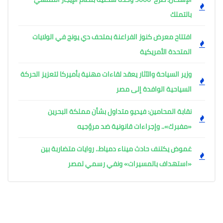
بالتملك
افتتاح معرض كنوز الفراعنة بمتحف دي يونج في الولايات
المتحدة الأمريكية
وزير السياحة والآثار يعقد لقاءات مهنية بأميركا لتعزيز الحركة
السياحية الوافدة إلى مصر
نقابة المحامين: فيديو متداول بشأن مملكة البحرين
«مفبرك».. وإجراءات قانونية ضد مروّجيه
غموض يكتنف حادث ميناء دمياط.. روايات متضاربة بين
«استهداف بالمسيرات» ونفي رسمي لمصر