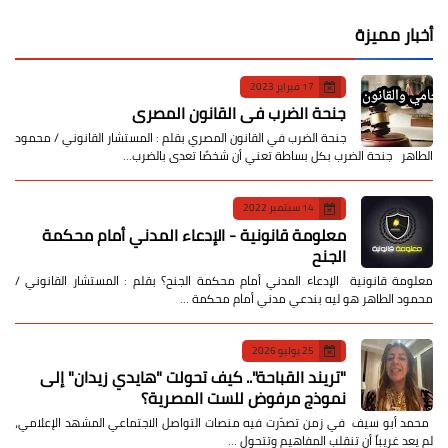
أخبار مميزة
17 فبراير 2023
جنحة الضرب في القانون المصري
جنحة الضرب في القانون المصري بقلم : المستشار القانوني / محمود
الطاهر جنحة الضرب بكل بساطة تعني أن شخصًا تعدى بالضرب…
14 سبتمبر 2022
معلومة قانونية - الإدعاء المدني أمام محكمة
الجنح
معلومة قانونية الإدعاء المدني أمام محكمة الجنح؟ بقلم : المستشار القانوني /
محمود الطاهر هو ليه بندعي مدني أمام محكمة …
25 يوليو 2026
​"تريند القباحة".. كيف تحولت "هايدي زيدان" إلى
نموذج مرفوض للست المصرية؟
​ محمد أبو سيف ​في زمن تصدّرت فيه منصات التواصل الاجتماعي المشهد الإعلامي،
لم يعد غريباً أن تنقلب المفاهيم وتتحول …