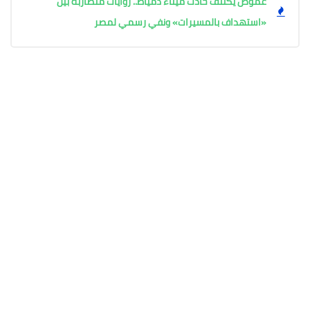
غموض يكتنف حادث ميناء دمياط.. روايات متضاربة بين
«استهداف بالمسيرات» ونفي رسمي لمصر