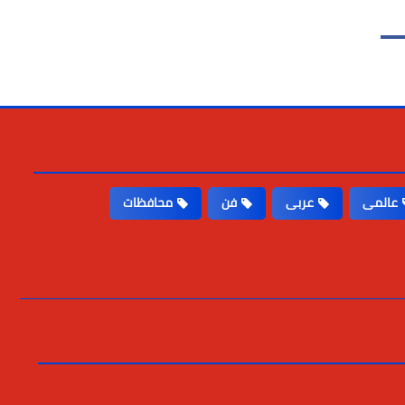
عالمى
عربى
فن
محافظات