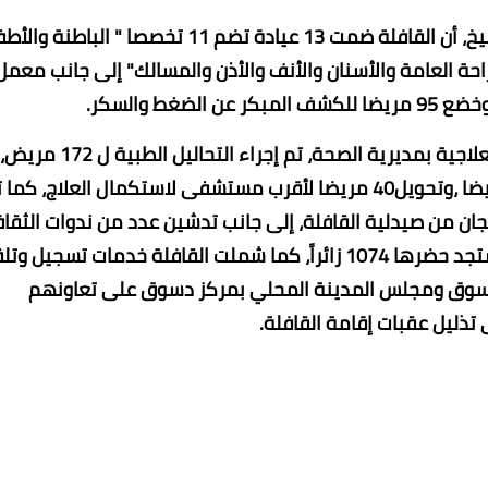
أكدت الدكتورة سوسن سلام، وكيل وزارة الصحة بكفرالشيخ، أن القافلة ضمت 13 عيادة تضم 11 تخصصا " البا
راحة العامة والأسنان والأنف والأذن والمسالك" إلى جانب معمل
غط والسكر.
وأوضح الدكتور مجدى شنح ،منسق القوافل الطبية العلاجية بمديرية الصحة، تم إجراء التحاليل الطبية ل 172 مريض،
وأجريت الأشعة ل 77 مريضا وعمل تقارير طبية ل 19 مريضا ،وتحويل40 مريضا لأقرب مستشفى لاستكمال العلاج، كم
ان من صيدلية القافلة، إلى جانب تدشين عدد من ندوات الثقا
الصحية عن الأمراض المعدية وخاصة فيروس كورونا المستجد حضرها 1074 زائراً، كما شملت القافلة خدمات تسجي
كز دسوق ومجلس المدينة المحلي بمركز دسوق على تعاونهم
ذليل عقبات إقامة القافلة.