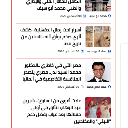
الكامل للجهاز الفني والإداري
والطبي محمد أبو سيف
محمد ابو سيف
08 أغسطس 2026
أسرار تحت رمال الدقهلية.. كشف
أثري ضخم يوثق آلاف السنين من
تاريخ مصر
عماد الدين محمد
08 أغسطس 2026
مصر التي في خاطري ..الدكتور
محمد السيد بدر.. مصري يتصدر
المنافسة الأكاديمية في ألمانيا
عماد الدين محمد
08 أغسطس 2026
عادت أقوى من السابق".. شيرين
عبد الوهاب تتألق في أولى
حفلاتها بعد غياب بفضل دعم
"الليثي" والمخلصين