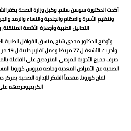
وتنظيم الأسرة والعظام والجلدية والنساء والرمد والج
التحاليل الطبية وأجهزة الأشعة المتنقلة، وخضع 95 مريضا للكشف المبكر عن الض
صرف جميع الأدوية للمرضى المترددين على القافلة بالمج
لقاح كورونا، مقدماً الشكر للإدارة الصحية بمر
الكريم،وحرصهم على ت