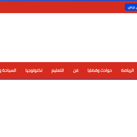
ي برس
الرياضة
حوادث وقضايا
فن
التعليم
تكنولوجيا
السياحة و