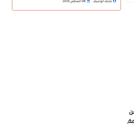
محمد ابو سيف
08 أغسطس 2026
على 1984 مواطناً من
مة،