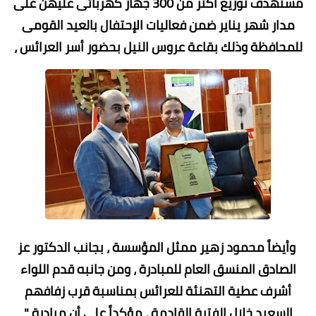
مستهدف توزيع أكثر من 300 جهاز كهربائى عليهن على
مدار شهر يناير ضمن فعاليات الإحتفال بالعيد القومى
للمحافظة وذلك بقاعة عروس النيل بحضور أسر العرائس ،
وأيضاً محمود زهير ممثل المؤسسة ، بجانب الدكتور عز
الصادق المنسق العام للمبادرة ، ومن جانبه قدم اللواء
أشرف عطية التهنئة للعرائس بمناسبة قرب زفافهم
السعيد خلال الفترة القادمة ، مؤكداً على أن مبادرة "