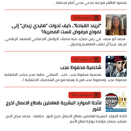
محمود الطاهر هو ليه بندعي مدني أمام محكمة …
25 يوليو 2026
​"تريند القباحة".. كيف تحولت "هايدي زيدان" إلى
نموذج مرفوض للست المصرية؟
​ محمد أبو سيف ​في زمن تصدّرت فيه منصات التواصل الاجتماعي المشهد الإعلامي،
لم يعد غريباً أن تنقلب المفاهيم وتتحول …
10 يونيو 2021
شخصية محفوظ عجب
شخصية محفوظ عجب كتب : الصباحي عطية مدير مكتب الدقهلية
محفوظ عجب ومحفوظ عجب لمن لا يعرفه هو من الشخصيات الانتهازية ا…
23 نوفمبر 2022
لائحة الموارد البشرية للعاملين بقطاع الاعمال تخرج
للنور
لائحة الموارد البشرية للعاملين بقطاع الاعمال تخرج للنور متابعه:- محمد سراج الدين
كشفت مصادر مؤكدة بوزارة قطاع الأعم…