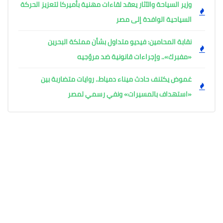
وزير السياحة والآثار يعقد لقاءات مهنية بأميركا لتعزيز الحركة
السياحية الوافدة إلى مصر
نقابة المحامين: فيديو متداول بشأن مملكة البحرين
«مفبرك».. وإجراءات قانونية ضد مروّجيه
غموض يكتنف حادث ميناء دمياط.. روايات متضاربة بين
«استهداف بالمسيرات» ونفي رسمي لمصر