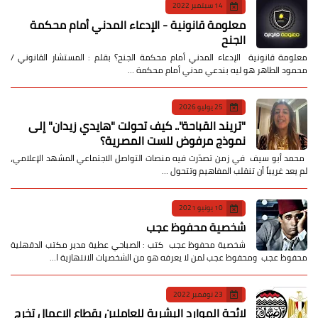
14 سبتمبر 2022
معلومة قانونية - الإدعاء المدني أمام محكمة
الجنح
معلومة قانونية الإدعاء المدني أمام محكمة الجنح؟ بقلم : المستشار القانوني /
محمود الطاهر هو ليه بندعي مدني أمام محكمة …
25 يوليو 2026
​"تريند القباحة".. كيف تحولت "هايدي زيدان" إلى
نموذج مرفوض للست المصرية؟
​ محمد أبو سيف ​في زمن تصدّرت فيه منصات التواصل الاجتماعي المشهد الإعلامي،
لم يعد غريباً أن تنقلب المفاهيم وتتحول …
10 يونيو 2021
شخصية محفوظ عجب
شخصية محفوظ عجب كتب : الصباحي عطية مدير مكتب الدقهلية
محفوظ عجب ومحفوظ عجب لمن لا يعرفه هو من الشخصيات الانتهازية ا…
23 نوفمبر 2022
لائحة الموارد البشرية للعاملين بقطاع الاعمال تخرج