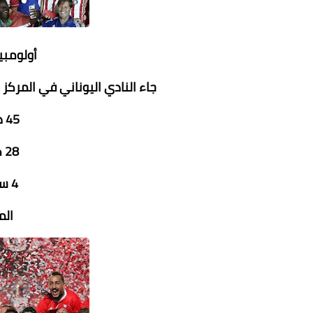
أولومبي
جاء النادي اليوناني في المركز التاسع برصيد 77
45 دوري يوناني
28 كأس اليونان
4 سوبر اوروبي
الم