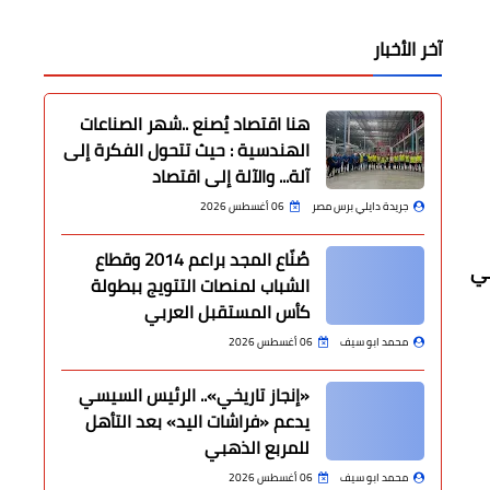
آخر الأخبار
هنا اقتصاد يُصنع ..شهر الصناعات
الهندسية : حيث تتحول الفكرة إلى
آلة... والآلة إلى اقتصاد
جريدة دايلي برس مصر
06 أغسطس 2026
صُنّاع المجد براعم 2014 وقطاع
لي
الشباب لمنصات التتويج ببطولة
كأس المستقبل العربي
محمد ابو سيف
06 أغسطس 2026
«إنجاز تاريخي».. الرئيس السيسي
يدعم «فراشات اليد» بعد التأهل
للمربع الذهبي
محمد ابو سيف
06 أغسطس 2026