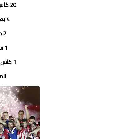
20 كأس سوبر برتغالي
4 بطولة البرتغال
2 دوري أوربي
1 سوبر اوروبي
1 كأس إنتر كونتيننتال
الم