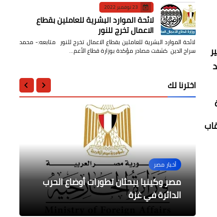
23 نوفمبر 2022
لائحة الموارد البشرية للعاملين بقطاع
الاعمال تخرج للنور
لائحة الموارد البشرية للعاملين بقطاع الاعمال تخرج للنور متابعه:- محمد
ر
سراج الدين كشفت مصادر مؤكدة بوزارة قطاع الأعم…
د
اخترنا لك
 للالقاب
محافظات
أخبار مصر
أخبار مصر
حوادث وقضايا
المرأة والطفل
برنامج "الابتزاز الالكتروني" بمديرية
إتصال هاتفي بين مصر و روسيا لبحث
تأجيل دعوة طرد السفير الإسرائيلي من
مصر وكينيا يبحثان تطورات أوضاع الحرب
الدكتورة مايا مرسى تشارك في فعاليات
الدائرة في غزة
الأوضاع في غزة
مبادرة صحة الأجنة
مصر للحكم لجلسة 27 نوفمبر الجاري
الشباب والرياضة بالقليوبية