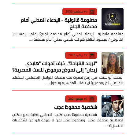
14 سبتمبر 2022
معلومة قانونية - الإدعاء المدني أمام
محكمة الجنح
معلومة قانونية الإدعاء المدني أمام محكمة الجنح؟ بقلم : المستشار
القانوني / محمود الطاهر هو ليه بندعي مدني أمام محكمة …
25 يوليو 2026
​"تريند القباحة".. كيف تحولت "هايدي
زيدان" إلى نموذج مرفوض للست المصرية؟
​ محمد أبو سيف ​في زمن تصدّرت فيه منصات التواصل الاجتماعي المشهد
الإعلامي، لم يعد غريباً أن تنقلب المفاهيم وتتحول …
10 يونيو 2021
شخصية محفوظ عجب
شخصية محفوظ عجب كتب : الصباحي عطية مدير مكتب
الدقهلية محفوظ عجب ومحفوظ عجب لمن لا يعرفه هو من الشخصيات
الانتهازية ا…