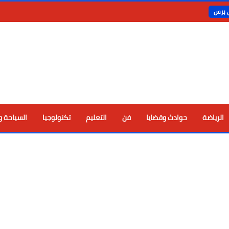
ي برس
الرياضة
حوادث وقضايا
فن
التعليم
تكنولوجيا
السياحة و