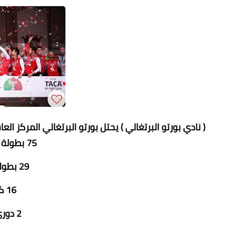
( نادي بورتو البرتغالي ) يحتل بورتو البرتغالي المركز 
75 بطولة وحصدها كالتالي
29 بطولة دوري برتغالي
16 كأس البرتغال
2 دوري ابطال اوروبا