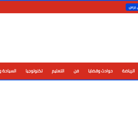
ي برس
الرياضة
حوادث وقضايا
فن
التعليم
تكنولوجيا
السياحة و