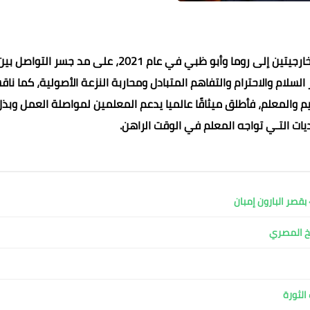
حرص الدكتور أحمد الطيب، شيخ الأزهر الشريف في زيارتيه الخارجيتين إلى روما وأبو ظبي في عام 2021، على مد جسر التواصل ب
السلام والاحترام والتفاهم المتبادل ومحاربة النزعة ‏الأصولية، كما نا
ليم والمعلم، فأطلق ميثاقًا عالميا يدعم المعلمين لمواصلة العمل وبذ
ات ‏التـي ‏تواجه المعلم في الوقت الراهن.
قصر البارون إمبان
بخ المصري
الثورة