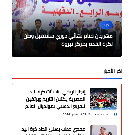
محافظات
أحزاب
الرياضة
مجتمع دايلي برس مصر
محافظ الفيوم يفتتح تشغيل المرحلة
الرياضة
الأولى لخطوط أتوبيسات النقل الداخلي
قرار هلال الشابة العودة للتاس : يتواصل
مهرجان ختام نهائي دوري مستقبل وطن
العدد الورقي لجريدة دايلي برس مصر عن
للركاب
شهر أكتوبر ٢٠٢٢
قرعة أمم أفريقيا 2023 للمحليين
لكرة القدم بمركز نبروة
مسلسل الجامعة التونسية وهلال الشابة
آخر الأخبار
إنجاز تاريخي.. ناشئات كرة اليد
المصرية يكتبن التاريخ ويرتقين
للمربع الذهبي بمونديال العالم
محمد ابو سيف
07 أغسطس 2026
مجدي حطب يهنئ اتحاد كرة اليد