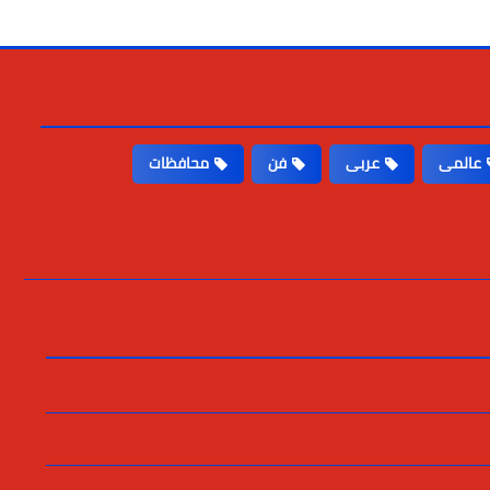
عالمى
عربى
فن
محافظات