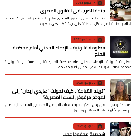
17 فبراير 2023
جنحة الضرب في القانون المصري
جنحة الضرب في القانون المصري بقلم : المستشار القانوني / محمود
الطاهر جنحة الضرب بكل بساطة تعني أن شخصًا تعدى بالضرب…
14 سبتمبر 2022
معلومة قانونية - الإدعاء المدني أمام محكمة
الجنح
معلومة قانونية الإدعاء المدني أمام محكمة الجنح؟ بقلم : المستشار القانوني /
محمود الطاهر هو ليه بندعي مدني أمام محكمة …
25 يوليو 2026
​"تريند القباحة".. كيف تحولت "هايدي زيدان" إلى
نموذج مرفوض للست المصرية؟
​ محمد أبو سيف ​في زمن تصدّرت فيه منصات التواصل الاجتماعي المشهد الإعلامي،
لم يعد غريباً أن تنقلب المفاهيم وتتحول …
10 يونيو 2021
شخصية محفوظ عجب