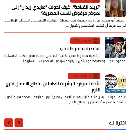
​"تريند القباحة".. كيف تحولت "هايدي زيدان" إلى
نموذج مرفوض للست المصرية؟
​ محمد أبو سيف ​في زمن تصدّرت فيه منصات التواصل الاجتماعي المشهد الإعلامي،
لم يعد غريباً أن تنقلب المفاهيم وتتحول …
10 يونيو 2021
شخصية محفوظ عجب
شخصية محفوظ عجب كتب : الصباحي عطية مدير مكتب الدقهلية
محفوظ عجب ومحفوظ عجب لمن لا يعرفه هو من الشخصيات الانتهازية ا…
23 نوفمبر 2022
لائحة الموارد البشرية للعاملين بقطاع الاعمال تخرج
للنور
لائحة الموارد البشرية للعاملين بقطاع الاعمال تخرج للنور متابعه:- محمد سراج الدين
كشفت مصادر مؤكدة بوزارة قطاع الأعم…
اخترنا لك