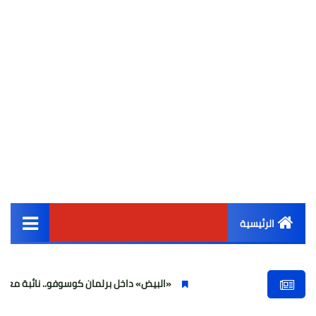
الرئيسية
القائمة الرئيسية
«البيض» داخل برلمان كوسوفو.. نائبة معارضة تهاجم أ
أخبار مصر