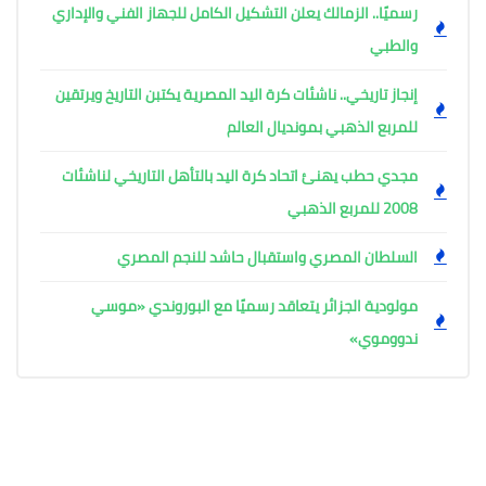
رسميًا.. الزمالك يعلن التشكيل الكامل للجهاز الفني والإداري
والطبي
إنجاز تاريخي.. ناشئات كرة اليد المصرية يكتبن التاريخ ويرتقين
للمربع الذهبي بمونديال العالم
مجدي حطب يهنئ اتحاد كرة اليد بالتأهل التاريخي لناشئات
2008 للمربع الذهبي
السلطان المصري واستقبال حاشد للنجم المصري
مولودية الجزائر يتعاقد رسميًا مع البوروندي «موسي
ندووموي»