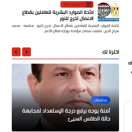
23 نوفمبر 2022
لائحة الموارد البشرية للعاملين بقطاع
الاعمال تخرج للنور
لائحة الموارد البشرية للعاملين بقطاع الاعمال تخرج للنور متابعه:- محمد
سراج الدين كشفت مصادر مؤكدة بوزارة قطاع الأعم…
اخترنا لك
ه
عربى
محافظات
محافظات
حوادث وقضايا
حوادث وقضايا
الكشف على ٦٠٠ مواطن من مرضى
انتحار فرد أمني ببنك قرية الشمارقة
عاجل : انتحار شخص بعزبة ابو حنا بكفر
إدانة الدول العربية لاستهداف المدنيين
آمنة يوجه برفع درجة الإستعداد لمجابهة
الشيخ
العيون.
بالسعودية
بكفر الشيخ
حالة الطقس السيئ