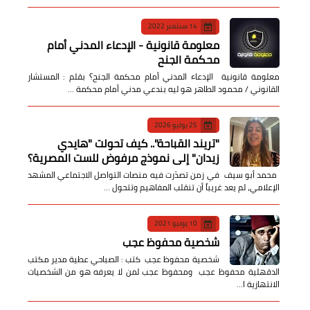
14 سبتمبر 2022
معلومة قانونية - الإدعاء المدني أمام
محكمة الجنح
معلومة قانونية الإدعاء المدني أمام محكمة الجنح؟ بقلم : المستشار
القانوني / محمود الطاهر هو ليه بندعي مدني أمام محكمة …
25 يوليو 2026
​"تريند القباحة".. كيف تحولت "هايدي
زيدان" إلى نموذج مرفوض للست المصرية؟
​ محمد أبو سيف ​في زمن تصدّرت فيه منصات التواصل الاجتماعي المشهد
الإعلامي، لم يعد غريباً أن تنقلب المفاهيم وتتحول …
10 يونيو 2021
شخصية محفوظ عجب
شخصية محفوظ عجب كتب : الصباحي عطية مدير مكتب
الدقهلية محفوظ عجب ومحفوظ عجب لمن لا يعرفه هو من الشخصيات
الانتهازية ا…