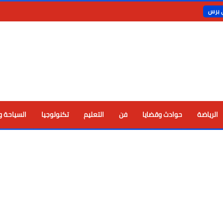
ي برس
الرياضة
حوادث وقضايا
فن
التعليم
تكنولوجيا
السياحة و