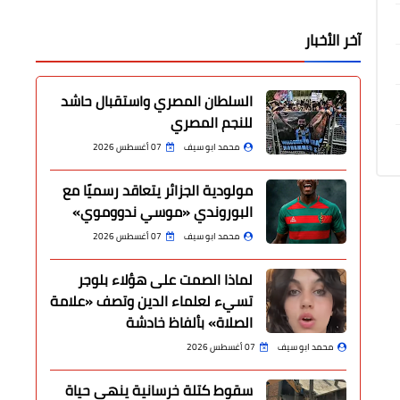
آخر الأخبار
السلطان المصري واستقبال حاشد
للنجم المصري
محمد ابو سيف
07 أغسطس 2026
مولودية الجزائر يتعاقد رسميًا مع
البوروندي «موسي ندووموي»
محمد ابو سيف
07 أغسطس 2026
لماذا الصمت على هؤلاء بلوجر
تسيء لعلماء الدين وتصف «علامة
الصلاة» بألفاظ خادشة
محمد ابو سيف
07 أغسطس 2026
سقوط كتلة خرسانية ينهي حياة