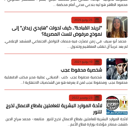
محمود الطاهر هو ليه بندعي مدني أمام محكمة …
25 يوليو 2026
​"تريند القباحة".. كيف تحولت "هايدي زيدان" إلى
نموذج مرفوض للست المصرية؟
​ محمد أبو سيف ​في زمن تصدّرت فيه منصات التواصل الاجتماعي المشهد الإعلامي،
لم يعد غريباً أن تنقلب المفاهيم وتتحول …
10 يونيو 2021
شخصية محفوظ عجب
شخصية محفوظ عجب كتب : الصباحي عطية مدير مكتب الدقهلية
محفوظ عجب ومحفوظ عجب لمن لا يعرفه هو من الشخصيات الانتهازية ا…
23 نوفمبر 2022
لائحة الموارد البشرية للعاملين بقطاع الاعمال تخرج
للنور
لائحة الموارد البشرية للعاملين بقطاع الاعمال تخرج للنور متابعه:- محمد سراج الدين
كشفت مصادر مؤكدة بوزارة قطاع الأعم…