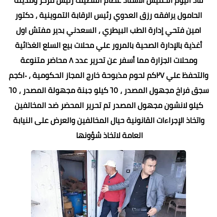
الحامول يرافقه رزق العدوي رئيس الرقابة التموينية ، دكتور
امين فتحي إدارة الطب البيطري ، السعدني بدير مفتش اول
أغذية بالإدارة الصحية بالمرور علي محلات بيع السلع الغذائية
ومحلات الجزارة مما أسفر عن تحرير عدد ٨ محاضر متنوعة
والتحفظ علي ٢٧كم لحوم مذبوحة خارج المجاز الحكومية ، ١٠كجم
سجق فراخ مجهول المصدر ، ٦٥ كيلو جبنة مجهولة المصدر ، ٦٥
كيلو لانشون مجهول المصدر تم تحرير المحضر ضد المخالفين
واتخاذ الإجراءات القانونية حيال المخالفين والعرض على النيابة
العامة لاتخاذ شؤونها