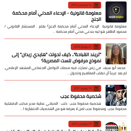
14 سبتمبر 2022
معلومة قانونية - الإدعاء المدني أمام محكمة
الجنح
معلومة قانونية الإدعاء المدني أمام محكمة الجنح؟ بقلم : المستشار القانوني /
محمود الطاهر هو ليه بندعي مدني أمام محكمة …
25 يوليو 2026
​"تريند القباحة".. كيف تحولت "هايدي زيدان" إلى
نموذج مرفوض للست المصرية؟
​ محمد أبو سيف ​في زمن تصدّرت فيه منصات التواصل الاجتماعي المشهد الإعلامي،
لم يعد غريباً أن تنقلب المفاهيم وتتحول …
10 يونيو 2021
شخصية محفوظ عجب
شخصية محفوظ عجب كتب : الصباحي عطية مدير مكتب الدقهلية
محفوظ عجب ومحفوظ عجب لمن لا يعرفه هو من الشخصيات الانتهازية ا…
23 نوفمبر 2022