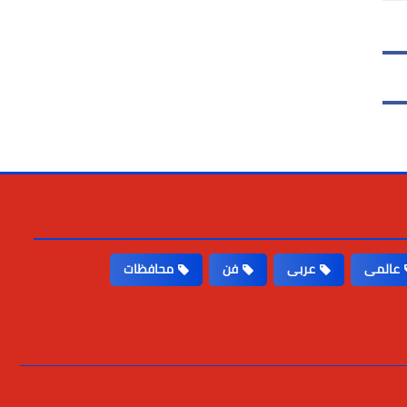
عالمى
عربى
فن
محافظات