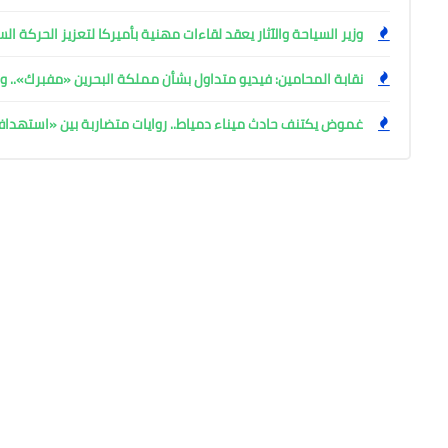
وزير السياحة والآثار يعقد لقاءات مهنية بأميركا لتعزيز الحركة ا
نقابة المحامين: فيديو متداول بشأن مملكة البحرين «مفبرك».. وإ
غموض يكتنف حادث ميناء دمياط.. روايات متضاربة بين «استهد