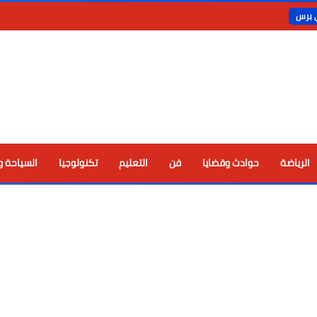
ي برس
الرياضة
حوادث وقضايا
فن
التعليم
تكنولوجيا
السياحة و