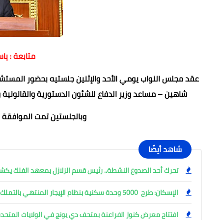
متابعة : يا
عقد مجلس النواب يومي الأحد والإثنين جلستيه بحضور المستشار/
شاهين – مساعد وزير الدفاع للشئون الدستورية والقانونية ومم
وبالجلستين تمت الموافقة نه
شاهد أيضًا
تحرك أحد الصدوع النشطة.. رئيس قسم الزلازل بمعهد الفلك ي
الإسكان: طرح 5000 وحدة سكنية بنظام الإيجار المنتهي بالتملك
افتتاح معرض كنوز الفراعنة بمتحف دي يونج في الولايات المتحدة