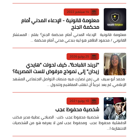
14 سبتمبر 2022
معلومة قانونية - الإدعاء المدني أمام
محكمة الجنح
معلومة قانونية الإدعاء المدني أمام محكمة الجنح؟ بقلم : المستشار
القانوني / محمود الطاهر هو ليه بندعي مدني أمام محكمة …
25 يوليو 2026
​"تريند القباحة".. كيف تحولت "هايدي
زيدان" إلى نموذج مرفوض للست المصرية؟
​ محمد أبو سيف ​في زمن تصدّرت فيه منصات التواصل الاجتماعي المشهد
الإعلامي، لم يعد غريباً أن تنقلب المفاهيم وتتحول …
10 يونيو 2021
شخصية محفوظ عجب
شخصية محفوظ عجب كتب : الصباحي عطية مدير مكتب
الدقهلية محفوظ عجب ومحفوظ عجب لمن لا يعرفه هو من الشخصيات
الانتهازية ا…