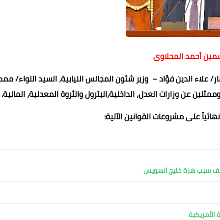
سمين أحمد المحلاوى
 علاء الدين فؤاد – وزير شئون المجالس النيابية، السيد اللواء/ ممد
ثلين عن وزارات العدل، الداخلية،البترول والثروة المعدنية، المالية.
ائياً على مشروعات القوانين الآتية:
طاهر فتحي
طاهر فتحي
طاهر فتحي
طاهر فتحي
Mohamed abo seif
21 يوليو 2025
20 يوليو 2025
20 يوليو 2025
20 يوليو 2025
20 يوليو 2025
كشف سبب هزة خليج السويس
 الأمريكية