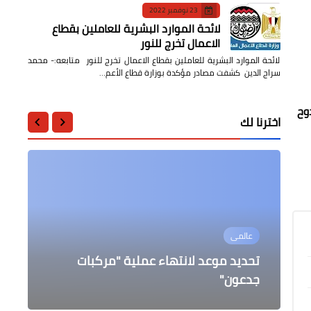
23 نوفمبر 2022
لائحة الموارد البشرية للعاملين بقطاع
الاعمال تخرج للنور
لائحة الموارد البشرية للعاملين بقطاع الاعمال تخرج للنور متابعه:- محمد
سراج الدين كشفت مصادر مؤكدة بوزارة قطاع الأعم…
وح
اخترنا لك
عالمى
أخبار مصر
أخبار مصر
حوادث وقضايا
مقالات
الداخلية: تصفية 2 من عناصر حسم
تحديد موعد لانتهاء عملية "مركبات
تشغيل قطار مخصوص لتسهيل العودة
تعطيل العمل بكافة البنوك العاملة في
جدعون"
مصر يوم الخميس 24 يوليو
اللايف كوتشينج مفتاح التغيير
الارهابية أثناء تبادل إطلاق النار
الطوعية للأخوة السودانيين لوطنهم