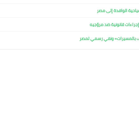
لسياحية الوافدة إلى مصر
جراءات قانونية ضد مروّجيه
اف بالمسيرات» ونفي رسمي لمصر