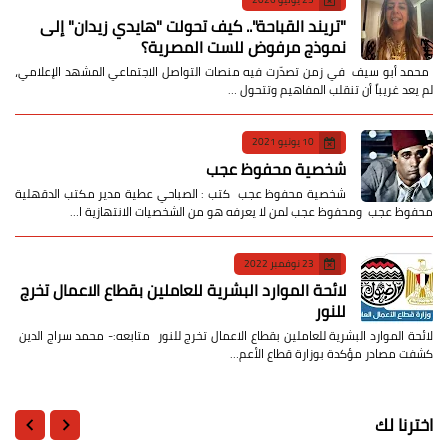
​"تريند القباحة".. كيف تحولت "هايدي زيدان" إلى
نموذج مرفوض للست المصرية؟
​ محمد أبو سيف ​في زمن تصدّرت فيه منصات التواصل الاجتماعي المشهد الإعلامي،
لم يعد غريباً أن تنقلب المفاهيم وتتحول …
10 يونيو 2021
شخصية محفوظ عجب
شخصية محفوظ عجب كتب : الصباحي عطية مدير مكتب الدقهلية
محفوظ عجب ومحفوظ عجب لمن لا يعرفه هو من الشخصيات الانتهازية ا…
23 نوفمبر 2022
لائحة الموارد البشرية للعاملين بقطاع الاعمال تخرج
للنور
لائحة الموارد البشرية للعاملين بقطاع الاعمال تخرج للنور متابعه:- محمد سراج الدين
كشفت مصادر مؤكدة بوزارة قطاع الأعم…
اخترنا لك