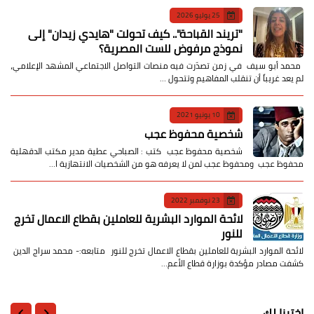
25 يوليو 2026
​"تريند القباحة".. كيف تحولت "هايدي زيدان" إلى
نموذج مرفوض للست المصرية؟
​ محمد أبو سيف ​في زمن تصدّرت فيه منصات التواصل الاجتماعي المشهد الإعلامي،
لم يعد غريباً أن تنقلب المفاهيم وتتحول …
10 يونيو 2021
شخصية محفوظ عجب
شخصية محفوظ عجب كتب : الصباحي عطية مدير مكتب الدقهلية
محفوظ عجب ومحفوظ عجب لمن لا يعرفه هو من الشخصيات الانتهازية ا…
23 نوفمبر 2022
لائحة الموارد البشرية للعاملين بقطاع الاعمال تخرج
للنور
لائحة الموارد البشرية للعاملين بقطاع الاعمال تخرج للنور متابعه:- محمد سراج الدين
كشفت مصادر مؤكدة بوزارة قطاع الأعم…
اخترنا لك