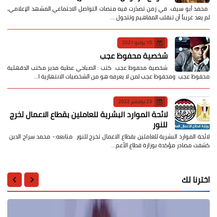
​ محمد أبو سيف ​في زمن تصدّرت فيه منصات التواصل الاجتماعي المشهد الإعلامي،
لم يعد غريباً أن تنقلب المفاهيم وتتحول …
10 يونيو 2021
شخصية محفوظ عجب
شخصية محفوظ عجب كتب : الصباحي عطية مدير مكتب الدقهلية
محفوظ عجب ومحفوظ عجب لمن لا يعرفه هو من الشخصيات الانتهازية ا…
23 نوفمبر 2022
لائحة الموارد البشرية للعاملين بقطاع الاعمال تخرج
للنور
لائحة الموارد البشرية للعاملين بقطاع الاعمال تخرج للنور متابعه:- محمد سراج الدين
كشفت مصادر مؤكدة بوزارة قطاع الأعم…
اخترنا لك