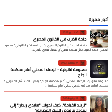
أخبار مميزة
17 فبراير 2023
جنحة الضرب في القانون المصري
جنحة الضرب في القانون المصري بقلم : المستشار القانوني / محمود
الطاهر جنحة الضرب بكل بساطة تعني أن شخصًا تعدى بالضرب…
14 سبتمبر 2022
معلومة قانونية - الإدعاء المدني أمام محكمة
الجنح
معلومة قانونية الإدعاء المدني أمام محكمة الجنح؟ بقلم : المستشار القانوني /
محمود الطاهر هو ليه بندعي مدني أمام محكمة …
25 يوليو 2026
​"تريند القباحة".. كيف تحولت "هايدي زيدان" إلى
نموذج مرفوض للست المصرية؟