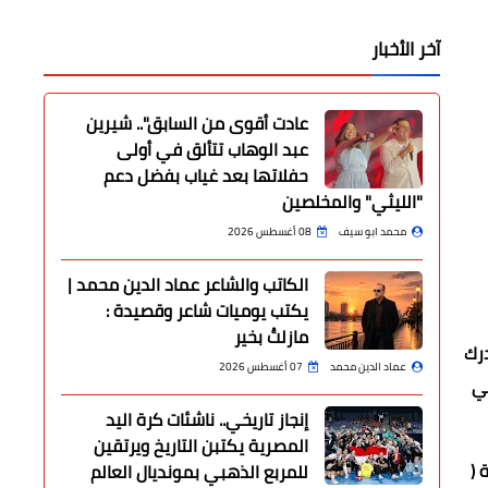
آخر الأخبار
عادت أقوى من السابق".. شيرين
عبد الوهاب تتألق في أولى
حفلاتها بعد غياب بفضل دعم
"الليثي" والمخلصين
محمد ابو سيف
08 أغسطس 2026
الكاتب والشاعر عماد الدين محمد |
يكتب يوميات شاعر وقصيدة :
مازلتُ بخير
لدرك
عماد الدين محمد
07 أغسطس 2026
لي
إنجاز تاريخي.. ناشئات كرة اليد
المصرية يكتبن التاريخ ويرتقين
 (
للمربع الذهبي بمونديال العالم