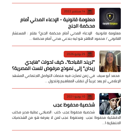
14 سبتمبر 2022
معلومة قانونية - الإدعاء المدني أمام
محكمة الجنح
معلومة قانونية الإدعاء المدني أمام محكمة الجنح؟ بقلم : المستشار
القانوني / محمود الطاهر هو ليه بندعي مدني أمام محكمة …
25 يوليو 2026
​"تريند القباحة".. كيف تحولت "هايدي
زيدان" إلى نموذج مرفوض للست المصرية؟
​ محمد أبو سيف ​في زمن تصدّرت فيه منصات التواصل الاجتماعي المشهد
الإعلامي، لم يعد غريباً أن تنقلب المفاهيم وتتحول …
10 يونيو 2021
شخصية محفوظ عجب
شخصية محفوظ عجب كتب : الصباحي عطية مدير مكتب
الدقهلية محفوظ عجب ومحفوظ عجب لمن لا يعرفه هو من الشخصيات
الانتهازية ا…