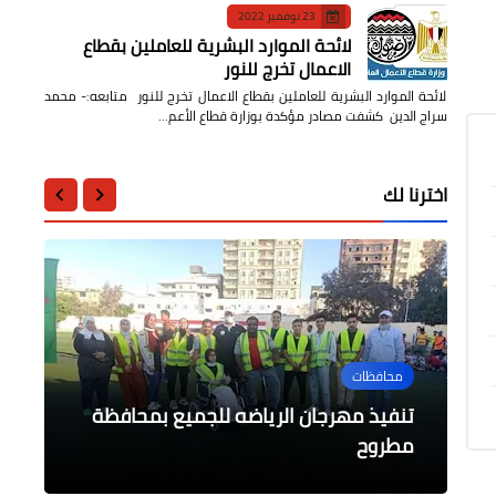
23 نوفمبر 2022
لائحة الموارد البشرية للعاملين بقطاع
الاعمال تخرج للنور
لائحة الموارد البشرية للعاملين بقطاع الاعمال تخرج للنور متابعه:- محمد
سراج الدين كشفت مصادر مؤكدة بوزارة قطاع الأعم…
اخترنا لك
فن
محافظات
محافظات
أخبار مصر
أدب وشعر
بيان صادر عن وزارة الكهرباء والطاقة
هجوم على الفنانة منة فضالي لصورتها
تنفيذ مهرجان الرياضه للجميع بمحافظة
محافظ قنا يتفقد مشروع ترفيق المناطق
مطروح
المتجددة:
عبر.فيسبوك
بين طيات حلم
الصناعية بهو بنجع حمادي