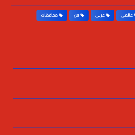
عالمى
عربى
فن
محافظات