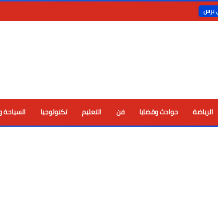
ي برس
الرياضة
حوادث وقضايا
فن
التعليم
تكنولوجيا
السياحة و