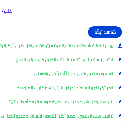
كتب/ 
شاهد أيضًا
روسيا تفكك شبكة منصات رقمية مرتبطة بمراكز احتيال أوكرانية وتعتقل
احتجاز زوجة جندي أثناء مقابلة «الكرين كارد» يثير الجدل
السعودية تدين تفجير حاجزاً أمنياً فى باكستان
الحرائق تغزو العالم و "حزام النار" يلتهم غابات المتوسط
نتنياهو يوعز بشن عمليات عسكرية موسعة بعد أحداث "تل"
ترامب: طهران تبدي "جدية أكبر" للتوصل لاتفاق.. وجميع الخيارا