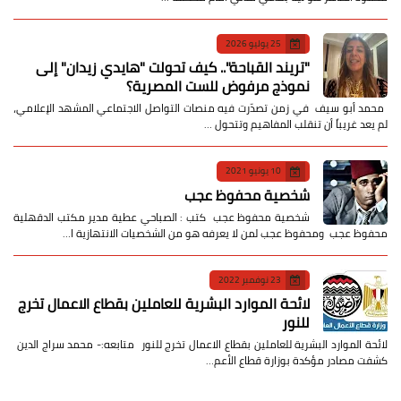
25 يوليو 2026
​"تريند القباحة".. كيف تحولت "هايدي زيدان" إلى
نموذج مرفوض للست المصرية؟
​ محمد أبو سيف ​في زمن تصدّرت فيه منصات التواصل الاجتماعي المشهد الإعلامي،
لم يعد غريباً أن تنقلب المفاهيم وتتحول …
10 يونيو 2021
شخصية محفوظ عجب
شخصية محفوظ عجب كتب : الصباحي عطية مدير مكتب الدقهلية
محفوظ عجب ومحفوظ عجب لمن لا يعرفه هو من الشخصيات الانتهازية ا…
23 نوفمبر 2022
لائحة الموارد البشرية للعاملين بقطاع الاعمال تخرج
للنور
لائحة الموارد البشرية للعاملين بقطاع الاعمال تخرج للنور متابعه:- محمد سراج الدين
كشفت مصادر مؤكدة بوزارة قطاع الأعم…