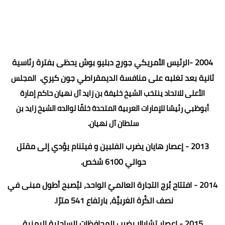
2004 -الرئيس الأمريكي جورج دبليو بوش يحظى بفترة رئاسية
ثانية بعد تغلبه على منافسة الديمقراطي جون كيري.
المجلس
الأعلى للاتحاد ينتخب الشيخ خليفة بن زايد آل نهيان حاكم إمارة
أبوظبي رئيسًا للإمارات العربية المتحدة خلفًا لوالده الشيخ زايد بن
سلطان آل نهيان.
2013 - إعصار هايان يضرب الفلبين و فيتنام يؤدي إلى مقتل
حوالي 6100 شخص.
2014 - افتتاح بُرج التجارة العالميّ الواحد، ليُصبح أطول مبنى في
نصف الكُرة الغربيَّة، بارتفاع 541 مترًا.
2015 - إعصار تشابالا يضرب المحافظات الساحلية اليمنية