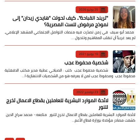
25 يوليو 2026
​"تريند القباحة".. كيف تحولت "هايدي زيدان" إلى
نموذج مرفوض للست المصرية؟
​ محمد أبو سيف ​في زمن تصدّرت فيه منصات التواصل الاجتماعي المشهد الإعلامي،
لم يعد غريباً أن تنقلب المفاهيم وتتحول …
10 يونيو 2021
شخصية محفوظ عجب
شخصية محفوظ عجب كتب : الصباحي عطية مدير مكتب الدقهلية
محفوظ عجب ومحفوظ عجب لمن لا يعرفه هو من الشخصيات الانتهازية ا…
23 نوفمبر 2022
لائحة الموارد البشرية للعاملين بقطاع الاعمال تخرج
للنور
لائحة الموارد البشرية للعاملين بقطاع الاعمال تخرج للنور متابعه:- محمد سراج الدين
كشفت مصادر مؤكدة بوزارة قطاع الأعم…