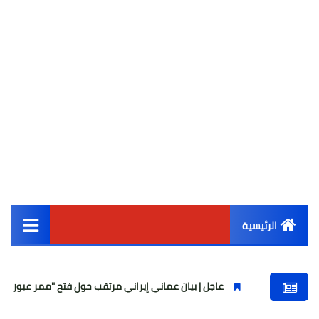
الرئيسية
القائمة الرئيسية
عاجل | بيان عماني إيراني مرتقب حول فتح "ممر عبور مؤقت" في مضيق هر
أخبار مصر