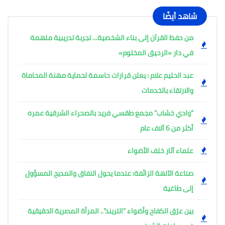
شاهد أيضًا
من حفظ القرآن إلى بناء الشخصية… تجربة تدريبية ملهمة
في دار «الرحيق المختوم»
عبد الحليم علام : يعلن قرارات حاسمة لحماية مهنة المحاماة
والارتقاء بالخدمات
"وادي خشاب" مجمع طقسي فريد بالصحراء الشرقية عمره
أكثر من 6 آلاف عام
علماء آثار خلف الأضواء
صناعة الآلهة الزائفة: عندما يحول النفاق والمديح المسؤول
إلى طاغية
بين عرَق الكفاح وأضواء "التريند".. المرأة المصرية الحقيقية