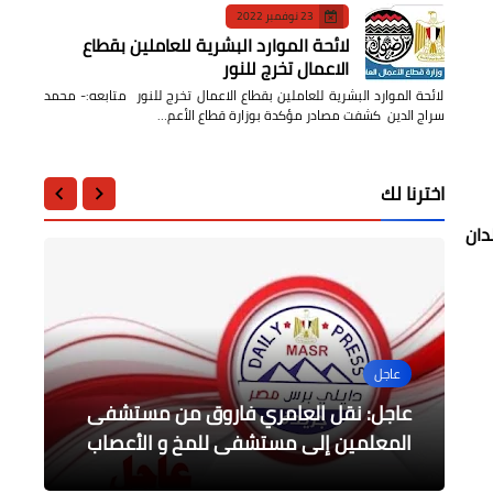
23 نوفمبر 2022
لائحة الموارد البشرية للعاملين بقطاع
الاعمال تخرج للنور
لائحة الموارد البشرية للعاملين بقطاع الاعمال تخرج للنور متابعه:- محمد
سراج الدين كشفت مصادر مؤكدة بوزارة قطاع الأعم…
اخترنا لك
دان
عاجل
عاجل
محافظات
محافظات
أخبار مصر
جناح وزارة النقل يستقبل عدداً من
عاجل: الزمالك ينجح في رفع الحجر على
الصبروط يقوم بجولة تفقدية داخل نادي
اجتماع بديوان محافظة القليوبية بحضور
عاجل: نقل العامري فاروق من مستشفى
أرصدة النادي
وزير الاتصالات
العبور الرياضي بالقليوبية
العاملين بهيئة ميناء دمياط
المعلمين إلى مستشفى للمخ و الأعصاب