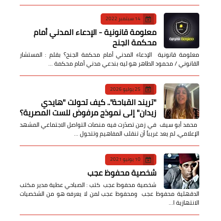
14 سبتمبر 2022
معلومة قانونية - الإدعاء المدني أمام
محكمة الجنح
معلومة قانونية الإدعاء المدني أمام محكمة الجنح؟ بقلم : المستشار
القانوني / محمود الطاهر هو ليه بندعي مدني أمام محكمة …
25 يوليو 2026
​"تريند القباحة".. كيف تحولت "هايدي
زيدان" إلى نموذج مرفوض للست المصرية؟
​ محمد أبو سيف ​في زمن تصدّرت فيه منصات التواصل الاجتماعي المشهد
الإعلامي، لم يعد غريباً أن تنقلب المفاهيم وتتحول …
10 يونيو 2021
شخصية محفوظ عجب
شخصية محفوظ عجب كتب : الصباحي عطية مدير مكتب
الدقهلية محفوظ عجب ومحفوظ عجب لمن لا يعرفه هو من الشخصيات
الانتهازية ا…