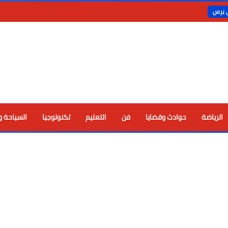
ي برس
الرياضة
حوادث وقضايا
فن
التعليم
تكنولوجيا
السياحة و