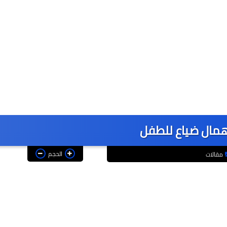
همال ضياع للطفل
الحجم
مقالات