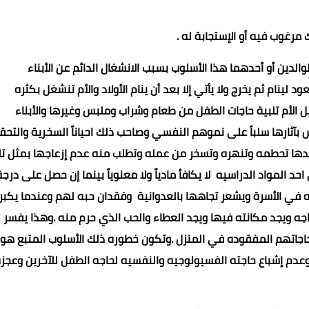
مرغوب فيه أو الإستجابة له .
لدين أو أحدهما هذا الأسلوب بسبب الانشغال الدائم عن الأبناء
ام ثم يخرج ولا يأتي إلا بعد أن ينام الأولاد والأم تنشغل بكثره
مل الأم تلبية حاجات الطفل من طعام وشراب وملبس وغيرها والأبناء
بآثارها سلباً على نموهم النفسي وصاحب ذلك احياناً السخرية والتحقي
 تجدها تحطمه وتنهره وتسخر من عمله وتطلب منه عدم إزعاجها بمثل ت
 المواد الدراسيه لا يكافأ مادياً ولا معنوياً بينما إن حصل على درجة
 في الأسرة ويشعر تجاهها بالعدوانية وفقدان حبه لهم وعندما يكبر
جه ويجد مكانته فيها ويجد العطاء والحب الذي حرم منه .وهذا يفسر
حاجاتهم المفقوده في المنزل .وتكون خطوره ذلك الأسلوب المتبع هو
 وعدم إشباع حاجته الفسيولوجيه والنفسيه لحاجه الطفل للآخرين وعجز