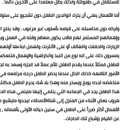
للاستقلال في طفولتة ولذلك يظل معتمداً على الآخرين دائماً .
أما الأهمال يعني أن يترك الوالدين الطفل دون تشجيع على سلوك 
وتركه دون محاسبته على قيامه بأسلوب غير مرغوب . وقد ينتج الوا
وإهمالهم المستمر لهم فالاب يكون معظم وقته في العمل ويعود لين
الزيارات والحفلات والهاتف أو على الأنترنت وتهمل ابناءها أوته
يفسرون ذلك على انه نوع من النبذ والكراهية والإهمال فتنعكس 
للطفل فمثلاً عندما يقدم الطفل للأم عملاً قد انجزه وسعد به
الأمور التافهه كذلك الحال عندما يحضر الطفل درجه مرتفعه في احد
منخفضه تجده يوبخ ويسخر منه وهذا بلا شك يحرم الطفل مكانته
هذا الطفل يجد في الجماعه التي ينتمي إليها ماينمي هذه الحا
هروب بعض الأبناء من المنزل إلى شلةالأصدقاء ليجدوا مايشبع 
الأهمال أكثر ضرراً على الطفل في سنين حياته الأولى بأهماله ،
عن القيام بإشباع تلك الحاجات .