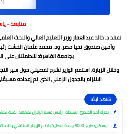
متابعة - يا
تفقد د. خالد عبدالغفار وزير التعليم العالي والبحث ال
وأمين صندوق تحيا مصر، ود. محمد عثمان الخشت رئيس
بجامعة القاهرة؛ للاطمئنان على ا
وخلال الزيارة، استمع الوزير لشرح تفصيلي حول سير التج
الالتزام بالجدول الزمني الذي تم إعداده مسبقً
شاهد أيضًا
تحرك أحد الصدوع النشطة.. رئيس قسم الزلازل بمعهد الفلك ي
الإسكان: طرح 5000 وحدة سكنية بنظام الإيجار المنتهي بالتملك