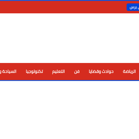
ي برس
الرياضة
حوادث وقضايا
فن
التعليم
تكنولوجيا
السياحة و