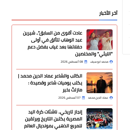
آخر الأخبار
عادت أقوى من السابق".. شيرين
عبد الوهاب تتألق في أولى
حفلاتها بعد غياب بفضل دعم
"الليثي" والمخلصين
محمد ابو سيف
08 أغسطس 2026
الكاتب والشاعر عماد الدين محمد |
يكتب يوميات شاعر وقصيدة :
مازلتُ بخير
عماد الدين محمد
07 أغسطس 2026
إنجاز تاريخي.. ناشئات كرة اليد
المصرية يكتبن التاريخ ويرتقين
للمربع الذهبي بمونديال العالم