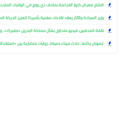
افتتاح معرض كنوز الفراعنة بمتحف دي يونج في الولايات المتحدة
وزير السياحة والآثار يعقد لقاءات مهنية بأميركا لتعزيز الحركة ا
نقابة المحامين: فيديو متداول بشأن مملكة البحرين «مفبرك».. وإ
غموض يكتنف حادث ميناء دمياط.. روايات متضاربة بين «استهد