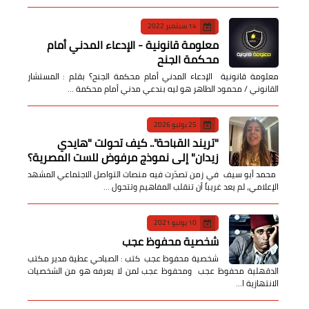
14 سبتمبر 2022
معلومة قانونية - الإدعاء المدني أمام
محكمة الجنح
معلومة قانونية الإدعاء المدني أمام محكمة الجنح؟ بقلم : المستشار
القانوني / محمود الطاهر هو ليه بندعي مدني أمام محكمة …
25 يوليو 2026
​"تريند القباحة".. كيف تحولت "هايدي
زيدان" إلى نموذج مرفوض للست المصرية؟
​ محمد أبو سيف ​في زمن تصدّرت فيه منصات التواصل الاجتماعي المشهد
الإعلامي، لم يعد غريباً أن تنقلب المفاهيم وتتحول …
10 يونيو 2021
شخصية محفوظ عجب
شخصية محفوظ عجب كتب : الصباحي عطية مدير مكتب
الدقهلية محفوظ عجب ومحفوظ عجب لمن لا يعرفه هو من الشخصيات
الانتهازية ا…