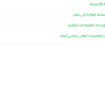
 الأمريكية
لسياحية الوافدة إلى مصر
جراءات قانونية ضد مروّجيه
اف بالمسيرات» ونفي رسمي لمصر