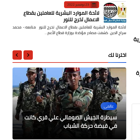
23 نوفمبر 2022
لائحة الموارد البشرية للعاملين بقطاع
الاعمال تخرج للنور
لائحة الموارد البشرية للعاملين بقطاع الاعمال تخرج للنور متابعه:- محمد
سراج الدين كشفت مصادر مؤكدة بوزارة قطاع الأعم…
ية
اخترنا لك
ة
عالمى
حوادث وقضايا
الرياضة
الرياضة
منوعات
قرار النائب العام في واقعة إجبار ممرض
سيطرة الجيش الصومالي علي قري كانت
للسجود كلب
في قبضة حركة الشباب
حدث في مثل هذا اليوم 13 سبتمبر
مباريات اليوم مع دايلي برس مصر
هاتريك بنزيما ينهي عقبة سيلتا فيجو