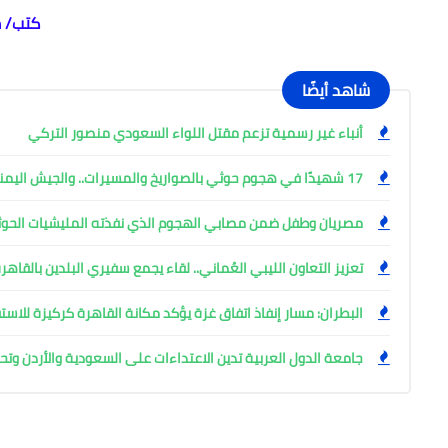
كتب/ 
شاهد أيضًا
أنباء غير رسمية تزعم مقتل اللواء السعودي منصور التركي
17 شهيدًا في هجوم حوثي بالصواريخ والمسيرات.. والجيش اليمني يتوعد
مصريان وطفل ضمن مصابي الهجوم الذي نفذته المليشيات الحوث
تعزيز التعاون الليبي العُماني.. لقاء يجمع سفيري البلدين بالقاهر
البطران: مسار إنفاذ اتفاق غزة يؤكد مكانة القاهرة كركيزة للاست
جامعة الدول العربية تدين الاعتداءات على السعودية والأردن وت