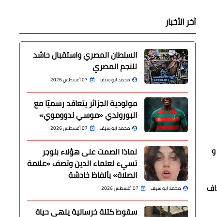
آخر الأخبار
السلطان المصري واستقبال حاشد
للنجم المصري
محمد ابو سيف
07 أغسطس 2026
مولودية الجزائر يتعاقد رسميًا مع
البوروندي «موسي ندووموي»
محمد ابو سيف
07 أغسطس 2026
و
لماذا الصمت على هؤلاء بلوجر
تسيء لعلماء الدين وتصف «علامة
الصلاة» بألفاظ خادشة
اف
محمد ابو سيف
07 أغسطس 2026
سقوط كتلة خرسانية ينهي حياة