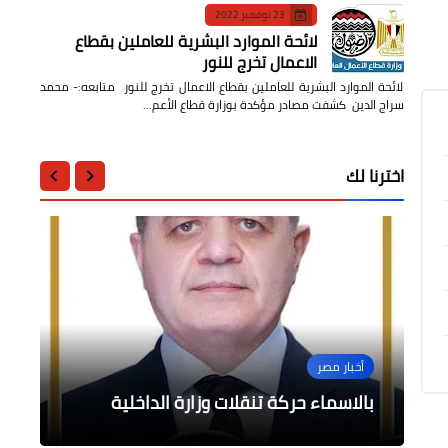
23 نوفمبر 2022
لائحة الموارد البشرية للعاملين بقطاع
الاعمال تخرج للنور
لائحة الموارد البشرية للعاملين بقطاع الاعمال تخرج للنور متابعه:- محمد
سراج الدين كشفت مصادر مؤكدة بوزارة قطاع الأعم…
اخترنا لك
محافظات
الرياضة
التعليم
أخبار مصر
إستثناء الغردقة من مخالصة الضرائب
أخبار مصر
وزير الشباب والرياضة يستقبل رئيس
العقارية لتسهيل التعاقد على خدمة
استدعاء القائم بأعمال سفارة السويد
وزير التربية والتعليم يشارك فى جلسة
الصرف الصحي
بوزارة الخارجية بالقاهرة
المجلس الوزارى العام بتنزانيا
الإتحاد الإفريقي لتنس الطاولة
بالاسماء حركة تنقلات وزارة الداخلية