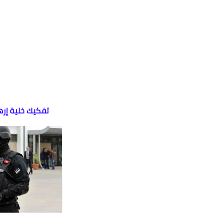
تفكيك خلية إره