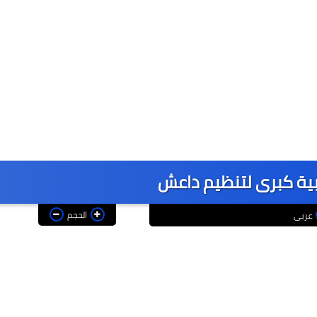
بية كبرى لتنظيم داعش
الحجم
عربى