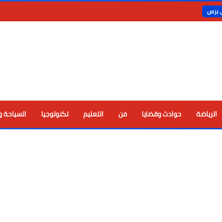
ي برس
الرياضة
حوادث وقضايا
فن
التعليم
تكنولوجيا
السياحة و