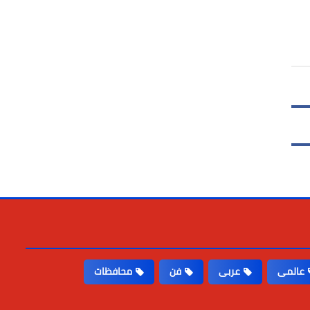
عالمى
عربى
فن
محافظات