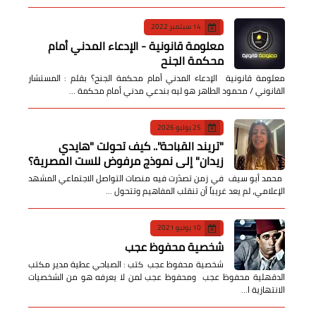
14 سبتمبر 2022
معلومة قانونية - الإدعاء المدني أمام
محكمة الجنح
معلومة قانونية الإدعاء المدني أمام محكمة الجنح؟ بقلم : المستشار
القانوني / محمود الطاهر هو ليه بندعي مدني أمام محكمة …
25 يوليو 2026
​"تريند القباحة".. كيف تحولت "هايدي
زيدان" إلى نموذج مرفوض للست المصرية؟
​ محمد أبو سيف ​في زمن تصدّرت فيه منصات التواصل الاجتماعي المشهد
الإعلامي، لم يعد غريباً أن تنقلب المفاهيم وتتحول …
10 يونيو 2021
شخصية محفوظ عجب
شخصية محفوظ عجب كتب : الصباحي عطية مدير مكتب
الدقهلية محفوظ عجب ومحفوظ عجب لمن لا يعرفه هو من الشخصيات
الانتهازية ا…