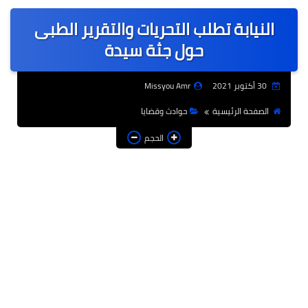
عربى
النيابة تطلب التحريات والتقرير الطبى
عالمى
حول جثة سيدة
الرياضة
30 أكتوبر 2021
Missyou Amr
حوادث وقضايا
الصفحة الرئيسية
حوادث وقضايا
فن
الحجم
التعليم
تكنولوجيا
السياحة والفنادق