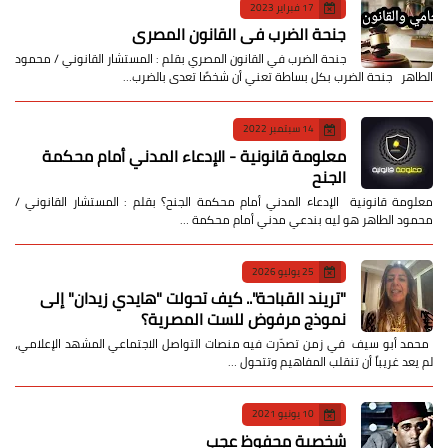
17 فبراير 2023
جنحة الضرب في القانون المصري
جنحة الضرب في القانون المصري بقلم : المستشار القانوني / محمود
الطاهر جنحة الضرب بكل بساطة تعني أن شخصًا تعدى بالضرب…
14 سبتمبر 2022
معلومة قانونية - الإدعاء المدني أمام محكمة
الجنح
معلومة قانونية الإدعاء المدني أمام محكمة الجنح؟ بقلم : المستشار القانوني /
محمود الطاهر هو ليه بندعي مدني أمام محكمة …
25 يوليو 2026
​"تريند القباحة".. كيف تحولت "هايدي زيدان" إلى
نموذج مرفوض للست المصرية؟
​ محمد أبو سيف ​في زمن تصدّرت فيه منصات التواصل الاجتماعي المشهد الإعلامي،
لم يعد غريباً أن تنقلب المفاهيم وتتحول …
10 يونيو 2021
شخصية محفوظ عجب