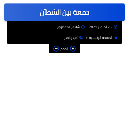
عربى
دمعة بين الشطآن
عالمى
الرياضة
25 أكتوبر 2021
شادى المعداوى
حوادث وقضايا
الصفحة الرئيسية
أدب وشعر
فن
الحجم
التعليم
تكنولوجيا
السياحة والفنادق