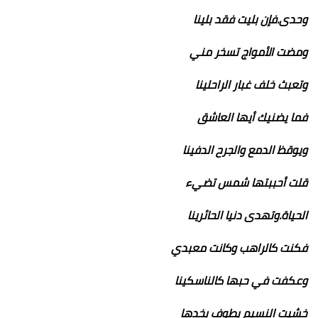
وحدى.فإن بليت فقد بلينا
ومضت الأمواج تسخر مني
وتعبث خلف غبار الراحلينا
فما يضنيك أيها العاشق
ويوقظ الدمع والجرح الدفينا
قلت أحببتها شمس تضيء
الحياة.وتهدى دنيا الحائرينا
فكنت كالراهب وكانت معبدي
وعكفت في حبها كالناسكينا
خشيت النسيم يطوف بخدها