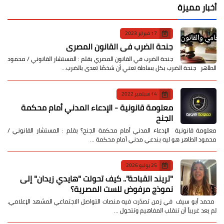
أخبار مميزة
17 فبراير 2023
جنحة الضرب في القانون المصري
جنحة الضرب في القانون المصري بقلم : المستشار القانوني / محمود
الطاهر جنحة الضرب بكل بساطة تعني أن شخصًا تعدى بالضرب…
14 سبتمبر 2022
معلومة قانونية - الإدعاء المدني أمام محكمة
الجنح
معلومة قانونية الإدعاء المدني أمام محكمة الجنح؟ بقلم : المستشار القانوني /
محمود الطاهر هو ليه بندعي مدني أمام محكمة …
25 يوليو 2026
​"تريند القباحة".. كيف تحولت "هايدي زيدان" إلى
نموذج مرفوض للست المصرية؟
​ محمد أبو سيف ​في زمن تصدّرت فيه منصات التواصل الاجتماعي المشهد الإعلامي،
لم يعد غريباً أن تنقلب المفاهيم وتتحول …