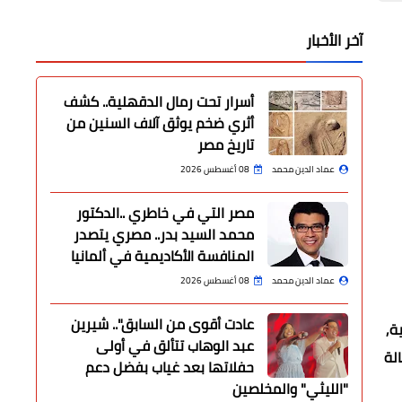
آخر الأخبار
أسرار تحت رمال الدقهلية.. كشف
أثري ضخم يوثق آلاف السنين من
تاريخ مصر
عماد الدين محمد
08 أغسطس 2026
مصر التي في خاطري ..الدكتور
محمد السيد بدر.. مصري يتصدر
المنافسة الأكاديمية في ألمانيا
عماد الدين محمد
08 أغسطس 2026
عادت أقوى من السابق".. شيرين
ة,
عبد الوهاب تتألق في أولى
لة
حفلاتها بعد غياب بفضل دعم
"الليثي" والمخلصين