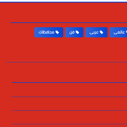
عالمى
عربى
فن
محافظات