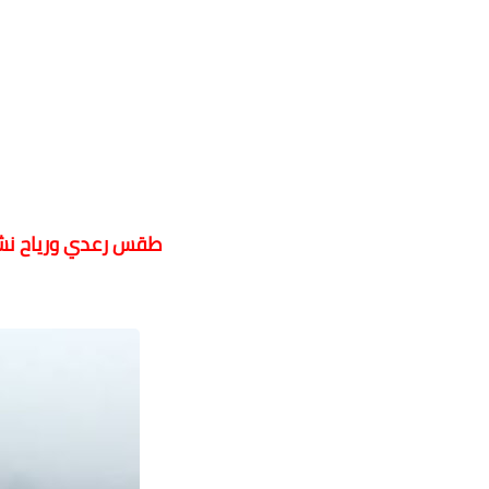
طقس رعدي ورياح نشط