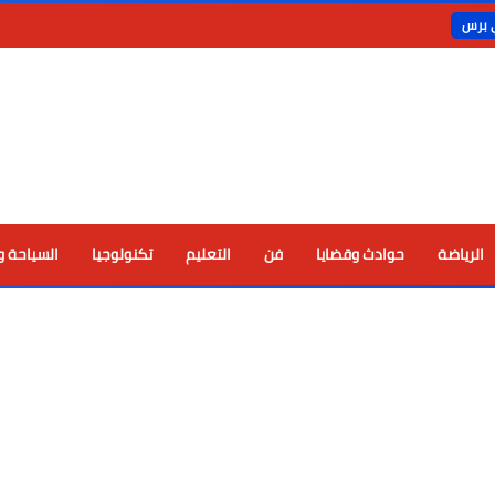
ي برس
الرياضة
حوادث وقضايا
فن
التعليم
تكنولوجيا
السياحة و