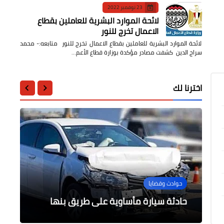
23 نوفمبر 2022
لائحة الموارد البشرية للعاملين بقطاع
الاعمال تخرج للنور
لائحة الموارد البشرية للعاملين بقطاع الاعمال تخرج للنور متابعه:- محمد
سراج الدين كشفت مصادر مؤكدة بوزارة قطاع الأعم…
اخترنا لك
الثقافة
سياسة
أخبار مصر
اقتصاد وأعمال
حوادث وقضايا
البيان التأسيسي للتحالف الدولي
وزيرة التنمية المحلية تصدر حركة
محافظ دمياط ورئيس هيئة الكتاب
وزير قطاع الاعمال يلتقي بمدير المكتب
للمصريين بالخارج
المحليات الجديدة
يفتتحان معرض رأس البر للكتاب
الأقليمي لشركات الطاقة الروسية
حادثة سيارة مأساوية على طريق بنها