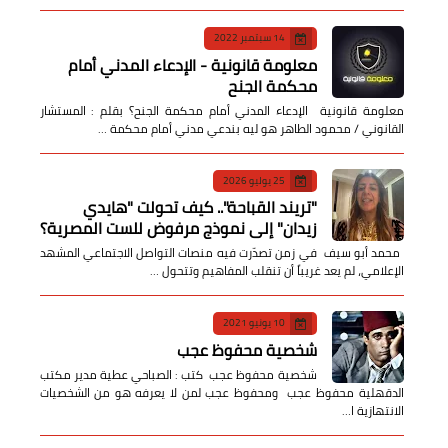
14 سبتمبر 2022
معلومة قانونية - الإدعاء المدني أمام
محكمة الجنح
معلومة قانونية الإدعاء المدني أمام محكمة الجنح؟ بقلم : المستشار
القانوني / محمود الطاهر هو ليه بندعي مدني أمام محكمة …
25 يوليو 2026
​"تريند القباحة".. كيف تحولت "هايدي
زيدان" إلى نموذج مرفوض للست المصرية؟
​ محمد أبو سيف ​في زمن تصدّرت فيه منصات التواصل الاجتماعي المشهد
الإعلامي، لم يعد غريباً أن تنقلب المفاهيم وتتحول …
10 يونيو 2021
شخصية محفوظ عجب
شخصية محفوظ عجب كتب : الصباحي عطية مدير مكتب
الدقهلية محفوظ عجب ومحفوظ عجب لمن لا يعرفه هو من الشخصيات
الانتهازية ا…